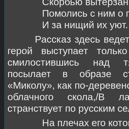
Скорбью вытерзан
Помолись с ним о 
И за нищий их уют.
Рассказ здесь ведется 
герой выступает тольк
смилостившись над тя
посылает в образе ст
«Миколу», как по-деревен
облачного скола,/В л
странствует по русским се
На плечах его кото