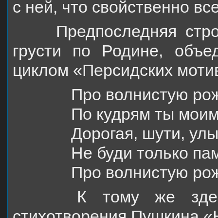
с ней, что свойственно вс
Предпоследняя строфа
грусти по Родине, объе
циклом «Персидских моти
Про волнистую рож
По кудрям ты моим
Дорогая, шути, ул
Не буди только па
Про волнистую рож
К тому же зде
стихотворения Пушкина «Н