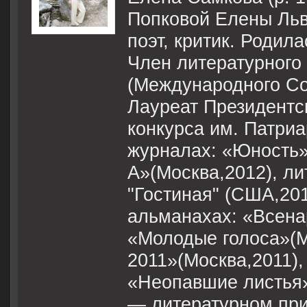
Попковой Елены Льв
поэт, критик. Родилас
Член литературного
(Международного Со
Лауреат Президентс
конкурса им. Патри
журналах: «Юность»
А»(Москва,2012), л
"Гостиная" (США,201
альманахах: «Всена
«Молодые голоса»(М
2011»(Москва,2011),
«Неопавшие листья»(
— литературном пр