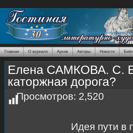
Журнал Гостиная
Литературно-художеств
Главная
О журнале
Архив
Авторы
Новости
Библ
Елена САМКОВА. С. Е
каторжная дорога?
Просмотров:
2,520
Идея пути в 