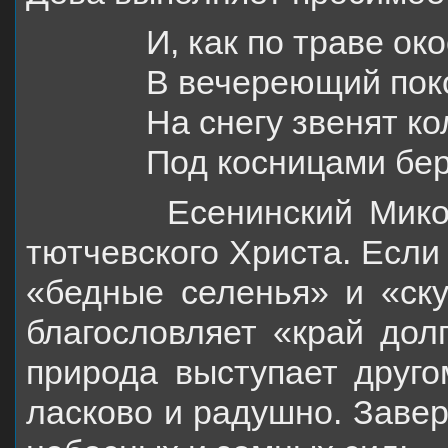
И, как по
траве око
В вечереющий пок
На снегу звенят к
Под косницами бер
Есенинский Микола 
тютчевского Христа. Если
«бедные селенья» и «ску
благословляет «край долг
природа выступает друго
ласково и радушно. Заве