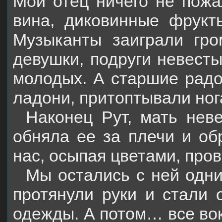
Мой отец ничего не пож
вина, диковинные фрукты
Музыканты заиграли гро
девушки, подруги невесты
молодых. А старшие радов
ладони, притоптывали ног
Наконец Рут, мать нев
обняла ее за плечи и об
нас, осыпая цветами, про
Мы остались с ней одн
протянули руки и стали 
одежды. А потом… все вок