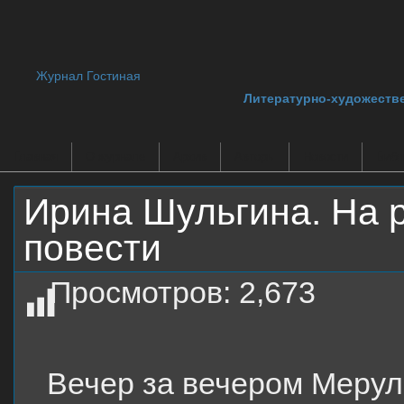
Журнал Гостиная
Литературно-художеств
Главная
О журнале
Архив
Авторы
Новости
Библ
Ирина Шульгина. На р
повести
Просмотров:
2,673
Вечер за вечером Мерула