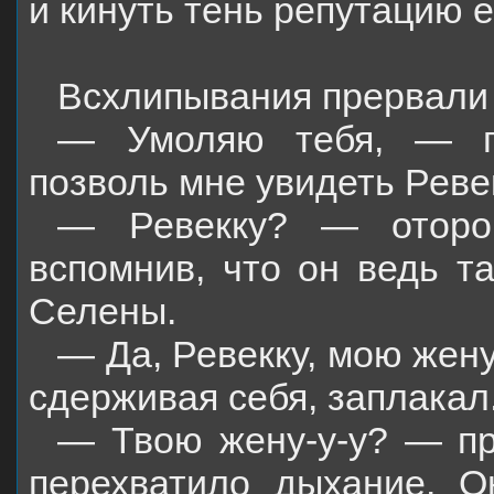
и кинуть тень репутацию е
Всхлипывания прервали
— Умоляю тебя, — п
позволь мне увидеть Ревек
— Ревекку? — отороп
вспомнив, что он ведь т
Селены.
— Да, Ревекку, мою жену
сдерживая себя, заплакал
— Твою жену-у-у? — пр
перехватило дыхание. О