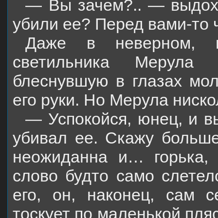
— Вы зачем?.. — выдох
убили ее? Перед вами-то 
Даже в неверном, м
светильника Мерула с
блеснувшую в глазах мол
его руки. Но Мерула ниско
— Успокойся, юнец, и в
убивал ее. Скажу больш
неожиданна и… горька,
слово будто само слетел
его, он, наконец, сам с
тоскует по маленькой пля