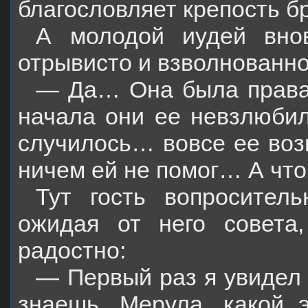
благословляет крепость б
А молодой иудей внов
отрывисто и взволнованно
— Да… Она была права 
начала они ее невзлюбил
случилось… вовсе ее во
ничем ей не помог… А что 
Тут гость вопроситель
ожидая от него совета
радостно:
— Первый раз я увидел 
знаешь, Мерула, какой 