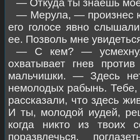
— Откуда ты знаешь мое
— Мерула, — произнес ю
его голосе явно слышал
ее. Позволь мне увидеться
— С кем? — усмехнулс
охватывает гнев против
мальчишки. — Здесь не
немолодых рабынь. Тебе,
рассказали, что здесь жи
И ты, молодой иудей, ре
когда никто из твоих с
поразвлечься, поглаз