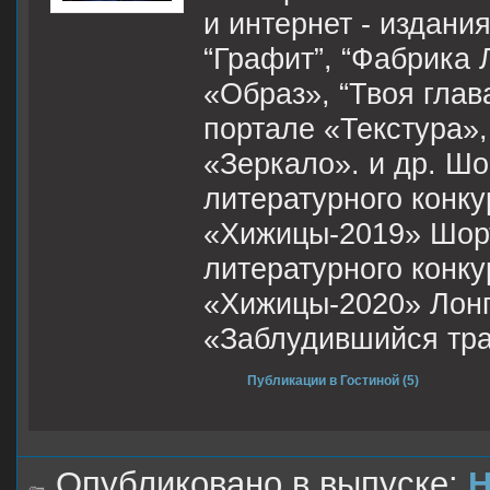
и интернет - издания
“Графит”, “Фабрика Л
«Образ», “Твоя глав
портале «Текстура»
«Зеркало». и др. Шо
литературного конк
«Хижицы-2019» Шорт
литературного конк
«Хижицы-2020» Лонг
«Заблудившийся тра
Публикации в Гостиной (5)
Опубликовано в выпуске:
Н