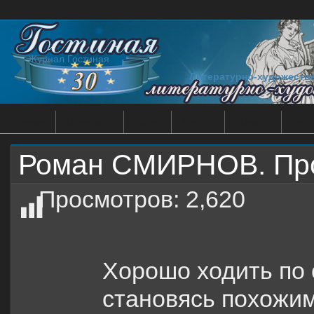
Журнал Гостиная
Литературно-художеств
Главная
О журнале
Архив
Авторы
Новости
Библ
Роман СМИРНОВ. Про
Просмотров:
2,620
Хорошо ходить по 
становясь похожим