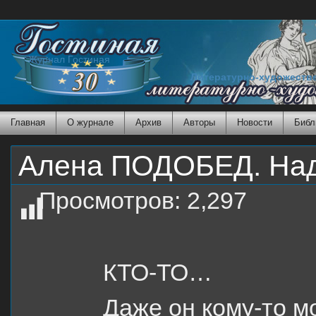
Журнал Гостиная
Литературно-художеств
Главная
О журнале
Архив
Авторы
Новости
Библ
Алена ПОДОБЕД. На
Просмотров:
2,297
КТО-ТО…
Даже он кому-то м