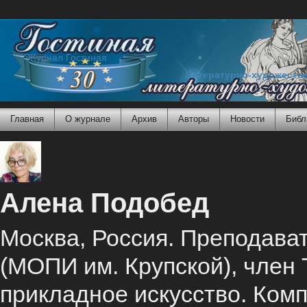
Журнал Гостиная
Литературно-художеств
Главная
О журнале
Архив
Авторы
Новости
Библ
Алена Подобед
Москва, Россия. Преподава
(МОПИ им. Крупской), член 
прикладное искусство. Ком