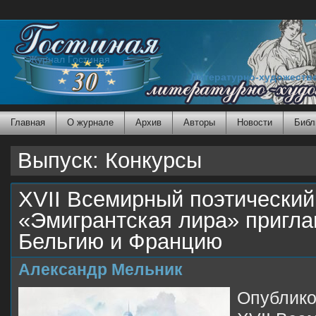
Журнал Гостиная
Литературно-художеств
Главная
О журнале
Архив
Авторы
Новости
Библ
Выпуск: Конкурсы
XVII Всемирный поэтически
«Эмигрантская лира» пригла
Бельгию и Францию
Александр Мельник
Опублик