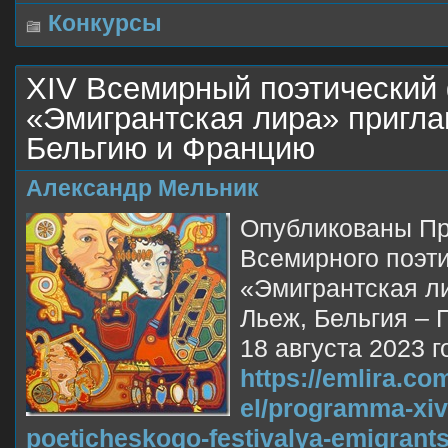
Конкурсы
XIV Всемирный поэтический
«Эмигрантская лира» пригла
Бельгию и Францию
Александр Мельник
Опубликованы П
Всемирного поэт
«Эмигрантская л
Льеж, Бельгия – 
18 августа 2023 г
https://emlira.com
el/programma-xi
poeticheskogo-festivalya-emigrants