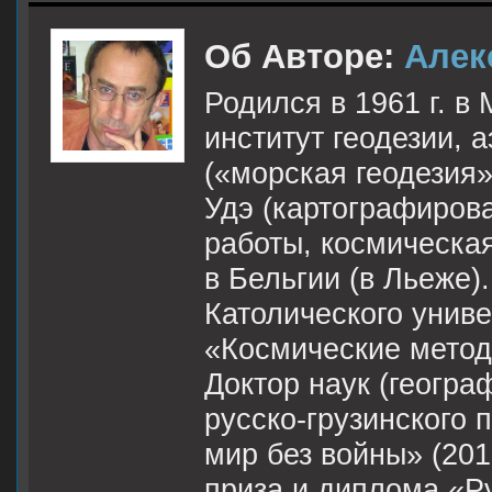
Об Авторе:
Алек
Родился в 1961 г. в
институт геодезии,
(«морская геодезия»
Удэ (картографиров
работы, космическая
в Бельгии (в Льеже)
Католического унив
«Космические метод
Доктор наук (геогра
русско-грузинского 
мир без войны» (201
приза и диплома «Р