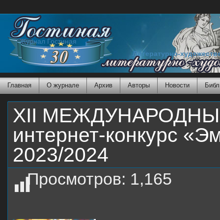
Журнал Гостиная
Литературно-художеств
Главная
О журнале
Архив
Авторы
Новости
Библ
XII МЕЖДУНАРОДН
интернет-конкурс «Э
2023/2024
Просмотров:
1,165