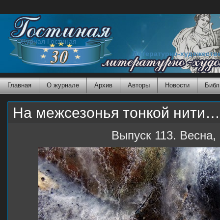
Журнал Гостиная
Литературно-художеств
Главная
О журнале
Архив
Авторы
Новости
Библ
На межсезонья тонкой нити…
Выпуск 113. Весна,