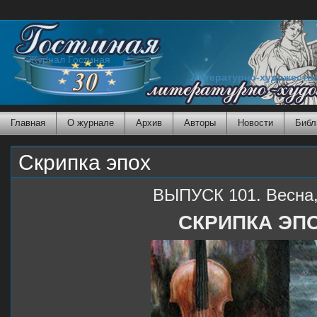
Журнал Гостиная
Литературно-художеств
Главная
О журнале
Архив
Авторы
Новости
Библ
Скрипка эпох
ВЫПУСК 101. Весна,
СКРИПКА ЭП