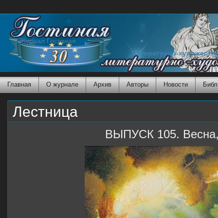
Журнал Гостиная
Литературно-художеств
Главная
О журнале
Архив
Авторы
Новости
Библ
Лестница
ВЫПУСК 105. Весна,