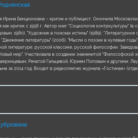
Роднянская
я Ирина Бенционовна – критик и публицист. Окончила Московски
 как критик с 1956 г. Автор книг "Социология контркультуры" (в 
овым. 1980), "Художник в поисках истины" (1989). "Литературное 
), "Движение литературы" (2006), "Мысли о поэзии в нулевые годы"
ой литературе, русской классике, русской философии. Заведов
Новый мир". Участвовала в создании знаменитой "Философской э
веринцевым, Ренатой Гальцевой, Юрием Поповым и другими. Ла
на за 2014 год. Входит в редколлегию журнала «Гостиная» (отдел
Дубровина