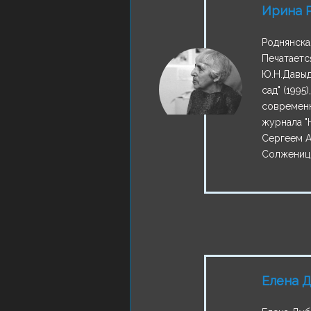
Ирина 
Роднянска
Печатается
Ю.Н.Давыд
сад" (1995
современн
журнала "
Сергеем А
Солженицы
Елена 