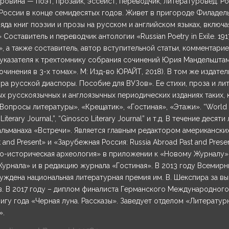
ровина — поэт, прозаик, эссеист, переводчик, литературовед. Ро
 России в конце семидесятых годов. Живет в пригороде Филадел
яда книг поэзии и прозы на русском и английском языках, включа
Составитель и переводчик антологии «Russian Poetry in Exile. 1917-
», а также составитель, автор вступительной статьи, комментари
указателя к трехтомнику собрания сочинений Юрия Мандельшта
очинения в 3-х томах». М: Изд-во ЮРАЙТ, 2018). В том же издател
ра русской диаспоры. Пособие для ВУЗов». Ее стихи, проза и ли
ых русскоязычных и англоязычных периодических изданиях таких,
«Вопросы литературы», «Крещатик», «Гостиная», «Этажи». “World A
 Literary Journal,”, “Ginosco Literary Journal” и т.д. В течение деся
альманаха «Встречи». Является главным редактором американских
t and Present» и «Зарубежная Россия: Russia Abroad Past and Prese
о-историческая археология» в приложении к «Новому Журналу».
урнала» и в редакцию журнала «Гостиная». В 2013 году Всемир
уждена национальная литературная премия им. В. Шекспира за в
. В 2017 году – диплом финалиста Германского Международного
игу года «Черная луна. Рассказы». Заведует отделом «Литерату
».