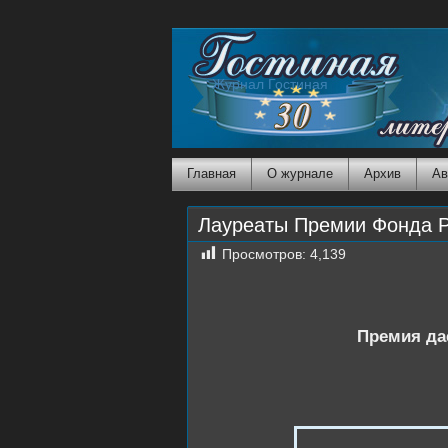
Журнал Гостиная
Главная
О журнале
Архив
Ав
Лауреаты Премии Фонда Р
Просмотров:
4,139
Премия даё