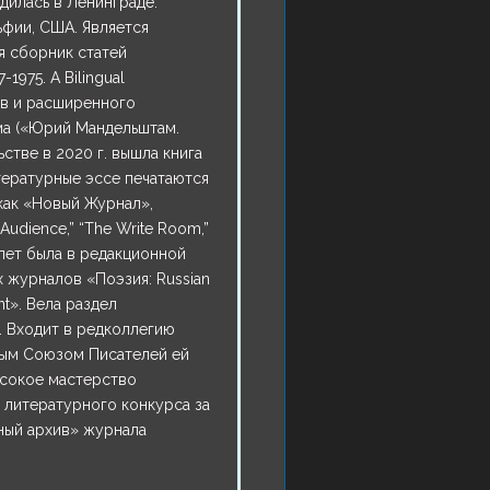
дилась в Ленинграде.
ьфии, США. Является
я сборник статей
1975. A Bilingual
ев и расширенного
ма («Юрий Мандельштам.
ьстве в 2020 г. вышла книга
тературные эссе печатаются
 как «Новый Журнал»,
udience,” “The Write Room,”
ти лет была в редакционной
 журналов «Поэзия: Russian
nt». Вела раздел
 Входит в редколлегию
ным Союзом Писателей ей
ысокое мастерство
 литературного конкурса за
рный архив» журнала