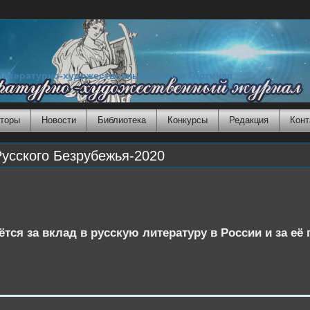
Литературно-художественный журнал Гостиная
торы
Новости
Библиотека
Конкурсы
Редакция
Конт
усского Безрубежья-2020
тся за вклад в русскую литературу в России и за её