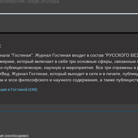
/gostinaya.net/?page_id=20584
:
нала "Гостиная". Журнал Гостиная входит в состав “РУССКОГО БЕ
мерике, который включает в себя три основные сферы, связанные с
о-публицистическую, научную и мероприятия. Все три отражены в р
Вед. Журнал Гостиная, который выходит в сети и в печати, публик
так и эссе философского и научного содержания, а также публицист
ции в Гостиной (106)
я (необходимо)