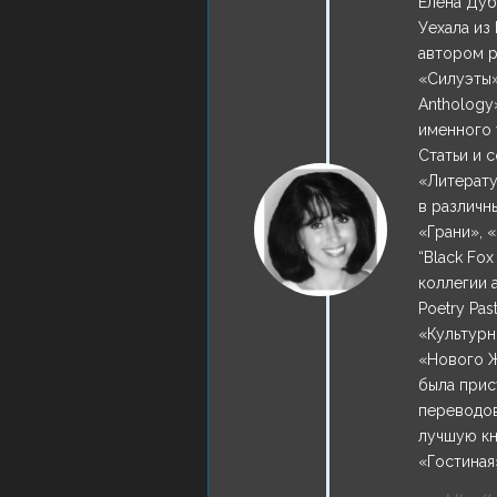
Елена Дуб
Уехала из
автором р
«Силуэты» 
Anthology
именного 
Статьи и с
«Литерату
в различн
«Грани», 
“Black Fox
коллегии 
Poetry Pas
«Культурн
«Нового Ж
была прис
переводов
лучшую кн
«Гостиная