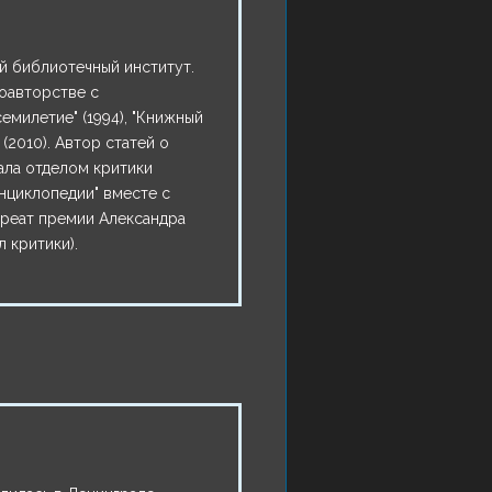
й библиотечный институт.
соавторстве с
семилетие" (1994), "Книжный
 (2010). Автор статей о
ала отделом критики
нциклопедии" вместе с
уреат премии Александра
 критики).