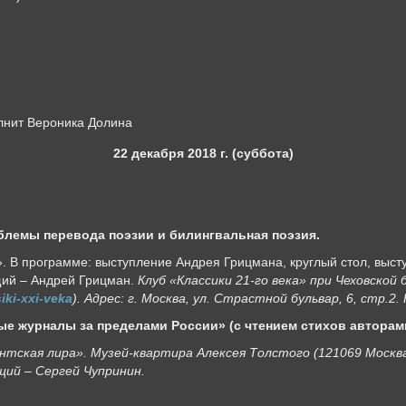
олнит Вероника Долина
22 декабря 2018 г. (суббота)
блемы перевода поэзии и билингвальная поэзия.
. В программе: выступление Андрея Грицмана, круглый стол, высту
щий – Андрей Грицман.
Клуб «Классики 21-го века» при Чеховской
siki-xxi-veka
). Адрес: г. Москва, ул. Страстной бульвар, 6, стр.2. 
е журналы за пределами России» (с чтением стихов авторами 
тская лира». Музей-квартира Алексея Толстого (121069 Москва,
ущий – Сергей Чупринин.