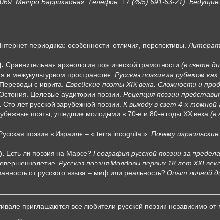
21069. Метро Баррикадная. Телефон: +7 (495) 691-63-21). Ведущи
нтернет-периодика: особенности, отличия, перспективы.
Литерату
.
Сравнительная археология поэтической грамотности
(в свете д
я в межукультурном пространстве.
Русская поэзия за рубежом ка
Переводы с иврита.
Еврейские поэты
XIX
века. Сложности и про
Эстония. Целевые аудитории поэзии.
Рецепция поэзии представи
.
Сто лет русской зарубежной поэзии.
К выходу в свет 4-х томной
убежные поэты, ушедшие молодыми в 70-е и 80-е годы XX века
(в
усская поэзия в Израиле – « terra incognita ».
Почему израильски
).
Есть ли поэзия на Марсе?
География русской поэзии за предела
овершеннолетие.
Русская поэзия Молдовы первых 18 лет
XXI
века
анность от русского языка – миф или реальность?
Опыт личной д
тивале приглашаются все любители русской поэзии независимо от 