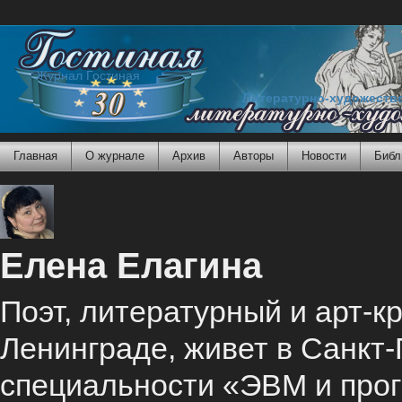
Журнал Гостиная
Литературно-художеств
Главная
О журнале
Архив
Авторы
Новости
Библ
Елена Елагина
Поэт, литературный и арт-к
Ленинграде, живет в Санкт
специальности «ЭВМ и прог