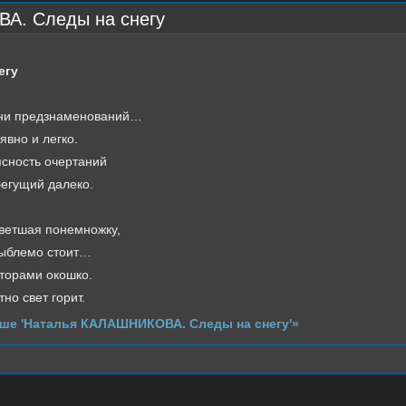
А. Следы на снегу
егу
 ни предзнаменований…
явно и легко.
сность очертаний
бегущий далеко.
ветшая понемножку,
зыблемо стоит…
торами окошко.
но свет горит.
ше 'Наталья КАЛАШНИКОВА. Следы на снегу'»