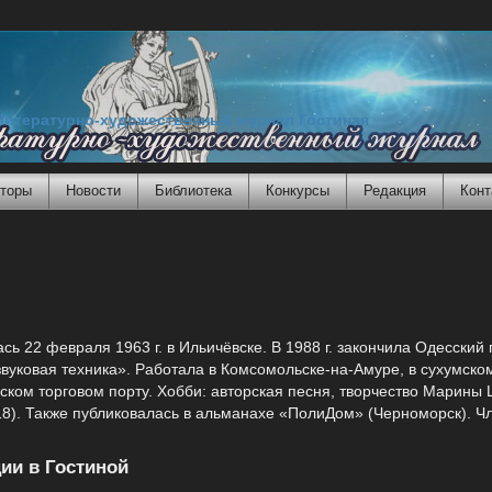
Литературно-художественный журнал Гостиная
торы
Новости
Библиотека
Конкурсы
Редакция
Конт
ь 22 февраля 1963 г. в Ильичёвске. В 1988 г. закончила Одесский 
звуковая техника». Работала в Комсомольске-на-Амуре, в сухумск
рском торговом порту. Хобби: авторская песня, творчество Марины 
018). Также публиковалась в альманахе «ПолиДом» (Черноморск). 
ии в Гостиной