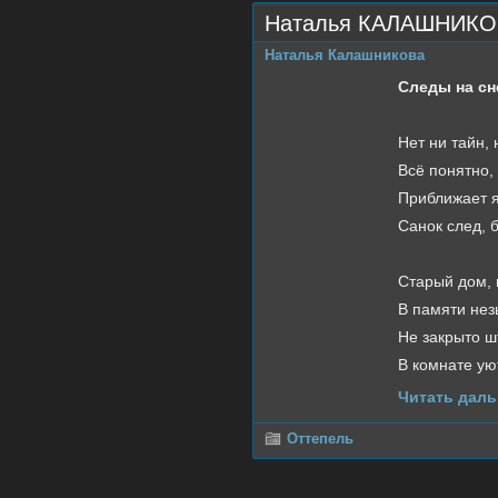
Наталья КАЛАШНИКОВ
Наталья Калашникова
Следы на сн
Нет ни тайн,
Всё понятно, 
Приближает я
Санок след, 
Старый дом, 
В памяти не
Не закрыто ш
В комнате уют
Читать даль
Оттепель