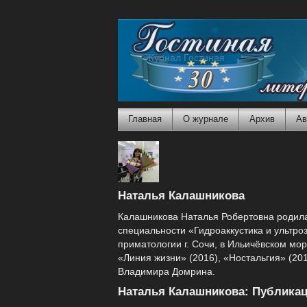
Журнал Гостиная
Главная
О журнале
Архив
Ав
Наталья Калашникова
Калашникова Наталья Робертовна родилас
специальности «Гидроаккустика и ультро
приматологии г. Сочи, в Ильичёвском мо
«Линия жизни» (2016), «Ностальгия» (2
Владимира Домрина.
Наталья Калашникова: Публикац