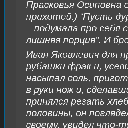
Прасковья Осиповна 
прихотей.) “Пусть ду
– подумала про себя 
лишняя порция”. И бр
Иван Яковлевич для п
рубашки фрак и, усев
насыпал соль, пригото
в руки нож и, сделав
принялся резать хлеб
половины, он поглядел
своему, увидел что-т