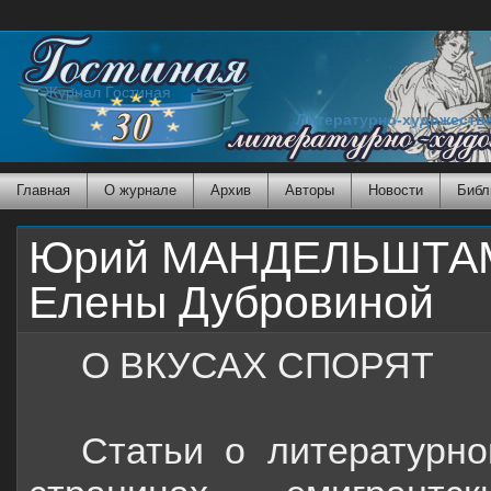
Журнал Гостиная
Литературно-художеств
Главная
О журнале
Архив
Авторы
Новости
Библ
Юрий МАНДЕЛЬШТАМ. 
Елены Дубровиной
О ВКУСАХ СПОРЯТ
Статьи о литературно