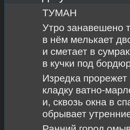
ТУМАН
Утро занавешено 
в нём мелькает дво
и сметает в сумра
в кучки под бордю
Изредка прорежет 
кладку ватно-марл
и, сквозь окна в с
обрывает утренние
Ранний город омы