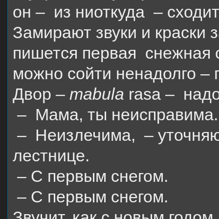
он –
из ниоткуда
– сходит
Замирают звуки и краски з
пишется первая
снежная с
можно сойти ненадолго – 
Двор –
тabula
rasa
–
надо
–
Мама, ты неисправима.
–
Неизлечима,
– уточняю
лестнице.
– С первым снегом.
– С первым снегом.
Звучит, как с новым годом