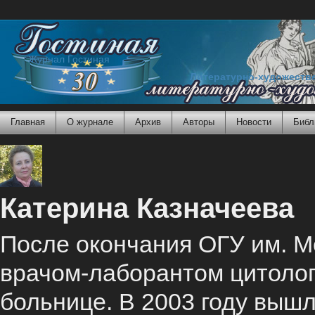
Журнал Гостиная
Литературно-художеств
Главная
О журнале
Архив
Авторы
Новости
Библ
Катерина Казначеева
После окончания ОГУ им. М
врачом-лаборантом цитоло
больнице. В 2003 году вышл