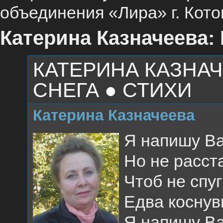
объединения «Лира» г. Кото
Катерина Казначеева:
КАТЕРИНА КАЗНА
СНЕГА ● СТИХИ
Катерина Казначеева
Я напишу Ва
Но не расст
Чтоб не спу
Едва коснув
Я напишу Ва