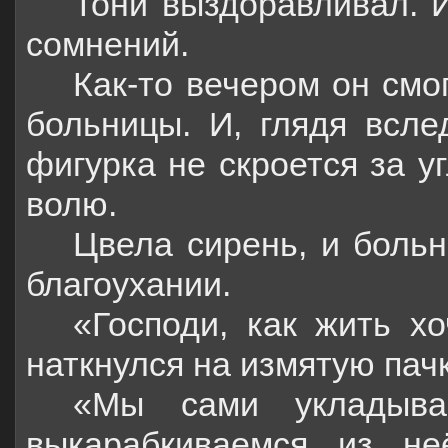
Тони выздоравливал. И
сомнений.
Как-то вечером он смо
больницы. И, глядя всле
фигурка не скроется за у
волю.
Цвела сирень, и боль
благоухании.
«Господи, как жить х
наткнулся на измятую пачк
«Мы сами укладыва
выкарабкиваемся из не