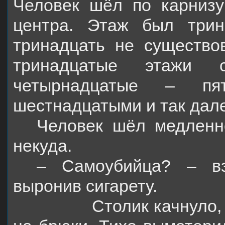
Человек шёл по карнизу
центра. Этаж был три
тринадцать не существо
тринадцатые этажи ст
четырнадцатые – пят
шестнадцатыми и так дал
Человек шёл медленн
некуда.
– Самоубийца? – вз
выронив сигарету.
Столик качнуло,