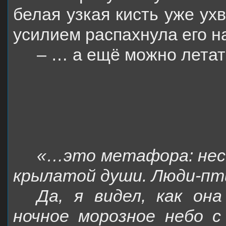
белая узкая кисть уже ух
усилием распахнула его н
– … а ещё можно летат
«…это метафора: нес
крылатой души. Люди-пти
Да, я видел, как он
ночное морозное небо 