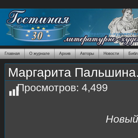
Журнал Гостиная
Литературно-художеств
Главная
О журнале
Архив
Авторы
Новости
Библ
Маргарита Пальшина.
Просмотров:
4,499
Новый