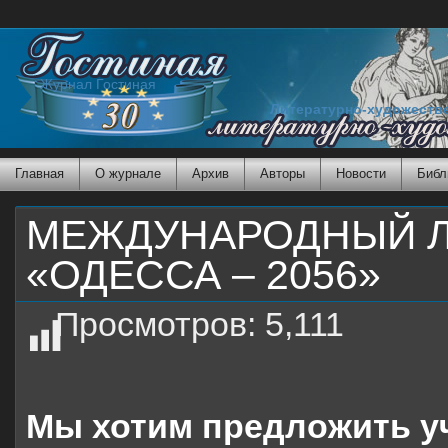
Журнал Гостиная
Литературно-художеств
Главная
О журнале
Архив
Авторы
Новости
Библ
МЕЖДУНАРОДНЫЙ Л
«ОДЕССА – 2056»
Просмотров:
5,111
Мы хотим предложить у