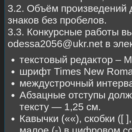
3.2. Объём произведений 
знаков без пробелов.
3.3. Конкурсные работы в
odessa2056@ukr.net в эле
текстовый редактор – Мi
шрифт Times New Roman
междустрочный интерва
Абзацные отступы долж
тексту — 1,25 см.
Кавычки (««), скобки ([ ]
малое (-) в цифровом соч