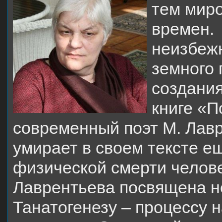
тем мир
времен.
неизбеж
земного 
создания
книге «П
современный поэт М. Лавр
умирает в своем тексте е
физической смерти челов
Лаврентьева посвящена не
Танатогенезу – процессу 