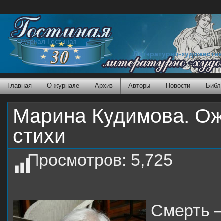
Журнал Гостиная
Литературно-художеств
Главная
О журнале
Архив
Авторы
Новости
Библ
Марина Кудимова. Ожи
стихи
Просмотров:
5,725
Смерть –