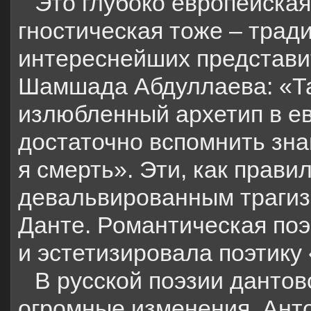
Это глубоко европейская 
гностическая тоже – тради
интереснейших представи
Шамшада Абдуллаева: «Тан
излюбленный архетип в е
достаточно вспомнить зн
я смерть». Эти, как прави
девальвированным траги
Данте. Романтическая поэ
и эстетизировала поэтику
В русской поэзии дантов
огромные изменения. Анто