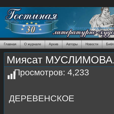
Журнал Гостиная
Литературно-художеств
Главная
О журнале
Архив
Авторы
Новости
Библ
Миясат МУСЛИМОВА.
Просмотров:
4,233
ДЕРЕВЕНСКОЕ