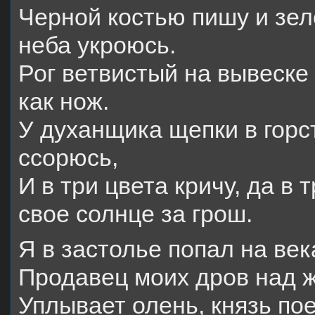
Черной костью пишу и зел
неба укроюсь.
Рог ветвистый на вывеске 
как нож.
У духанщика щепки в горст
ссорюсь,
И в три цвета кричу, да в 
свое солнце за грош.
Я в застолье попал на век
Продавец моих дров над ж
Уплывает олень, князь по