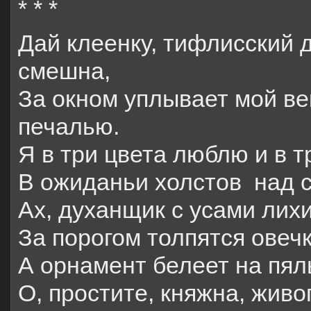
* * *
Дай клеенку, тифлисский 
смешна,
За окном уплывает мой в
печалью.
Я в три цвета люблю и в т
В ожиданьи холстов над 
Ах, духанщик с усами лих
За порогом толпятся овеч
А орнамент белеет на пял
О, простите, княжна, жив