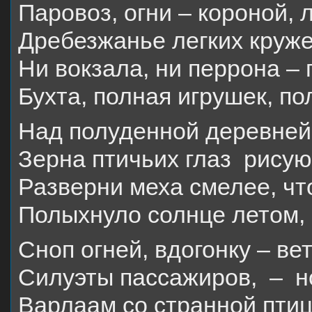
Паровоз, огни – короной, 
Дребезжанье легких круже
Ни вокзала, ни перрона – 
Бухта, полная игрушек, п
Над полуденной деревней 
Зерна птичьих глаз рисую 
Разверни меха смелее, что
Полыхнуло солнце летом, 
Сноп огней, вдогонку – ве
Силуэты пассажиров, – но
Варлаам со странной птице