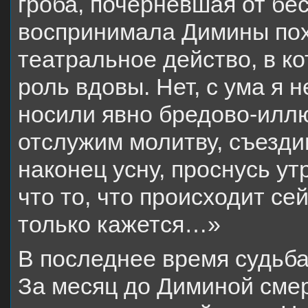
гроба, почерневшая от бес
воспринимала Димины пох
театральное действо, в к
роль вдовы. Нет, с ума я 
носили явно бредово-илл
отслужим молитву, съезди
наконец усну, проснусь ут
что то, что происходит се
только кажется…»
В последнее время судьба
За месяц до Диминой смер