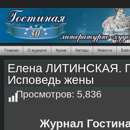
Журнал Гостиная
Литературно-художеств
Главная
О журнале
Архив
Авторы
Новости
Библ
Елена ЛИТИНСКАЯ. П
Исповедь жены
Просмотров:
5,836
Журнал Гостина