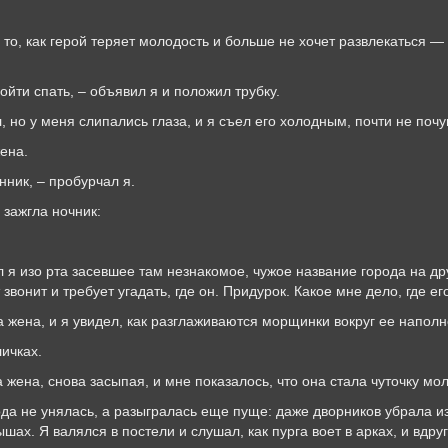
к герой теряет молодость и больше не хочет развлекаться — э
спать, – объявил я и положил трубку.
меня слипались глаза, и я съел его холодным, почти не почув
ена.
к, – пробурчал я.
гла ночник:
рта засевшее там незнакомое, чужое название города на друг
звонит и требует угадать, где он. Придурок. Какое мне дело, где ег
 и я увидел, как разглаживаются морщинки вокруг ее наполнен
чках.
 снова засыпая, и мне показалось, что она стала чуточку мол
нялась, а разыгралась еще пуще: даже дворников убрала из 
ах. Я валялся в постели и слушал, как пурга воет в арках, и вдру