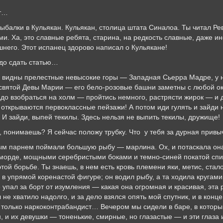
т…
 в Кульякан. Кульякан, столица штата Синалоа. Ты читал Ревер
и. Ха, это славные ребята, старина, на редкость славные, даже и
шнего. Этот испанец здорово написал о Кульякане!
 сдать статью…
 прелестные невысокие горы — Западная Сьерра Мадре, у ни
есвятой Девы Марии — его бело-розовые башни заметны с любой ок
адо взобраться на холм — пройтись немного, растрясти жирок — и 
а открываются первоклассные пейзажи! А потом иди гулять и зайди
И зайди, выпей текилы. Здесь нельзя не выпить текилы, дружище!
маешь? Я сейчас положу трубку. Что у тебя за дурная прив
ем поймали большую рыбу — марлина. Ох, и потаскала она на
 морде, мощными серебристыми боками и темно-синей покатой спи
этой борьбе. Ты знаешь, в нем есть кровь племени яки, метис, стал
и в упрямой коренастой фигуре; он водил рыбу, а та ходила кругами
е упал за борт от изумления — какая она огромная и красивая, эта 
 не хватило надолго, и за дело взялся опять мой спутник, и в конц
 только наркоконтрабандист… Вечером мы сидели в баре, в которы
н, и их девушки — тоненькие, смирные, но глазастые — и эти глаза и