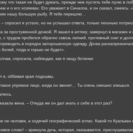
му что такая не будет думать, прежде чем пустить тебе пулю в лоб
нем и о его хозяевах. Его уважают в Синалоа, и он сказал, смеясь: 
ржим нашу большую рыбу. Я тебе перешлю…
сил я устало, но не услышал ответа, только тихонько потрески
стуженной дочкой. Я зашел в аптеку; завернул в магазин и вз
, с трудом пробился обратно сквозь липкий, противный снег и долго
 приводить в порядок запорошенную одежду. Дочка раскапризничала
 болей, тогда и горько не будет».
 спросила, наблюдая, как я чищу ботинки:
 оббивая края подошвы.
е упрямое лицо, когда он звонит… Ты очень смешно злишься.
люсь.
 жена. – Откуда же он дал знать о себе в этот раз?
еловек, а ходячий географический атлас. Какой-то Куалькан и
слово! – крикнула дочь, которая, оказывается, прислушивалась