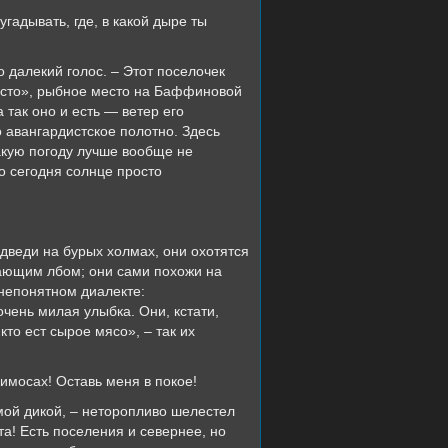
дывать, где, в какой дыре ты
алекий голос. – Этот поселочек
место», рыбное место на Баффиновой
 так оно и есть — ветер его
о авангардистское полотно. Здесь
такую погоду лучше вообще не
то сегодня солнце просто
еди на бурых холмах, они охотятся
ающим лбом; они сами похожи на
непонятном диалекте:
чень милая улыбка. Они, кстати,
кто ест сырое мясо», – так их
мосах! Оставь меня в покое!
й дикой, – неторопливо шелестел
та! Есть поселения и севернее, но