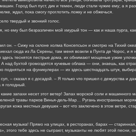
ашин. Город был пуст, дик и темен, люди стали чужие ему; а я раз
елке, ждал, пока смогу проглотить ложку и не обжечься.
о твердый и звонкий голос.
ему был безразличен мой хмурый тон — как и наша пурга, как 
 – Сижу на склоне холма Консепсьон и смотрю на Тихий океан.
иехал сюда из Ла Серены, там меня возили в Пунта де Чорос, и я
м здесь теснятся пестрые дома, их обнимают мощеные узкие улочк
А над бухтой громоздятся кучевые облака — они, знаешь, как отраж
жно подняться на фуникулерах — их здесь шестнадцать штук, выбир
сказал я с досадой. – Я только что пришел с дежурства и даж
а я голодный.
 запахи несет этот ветер! Запах морской соли и машинного мас
зеленой травы парков Винья-дель-Мар… Ругань иностранных моряко
пругая кожа местных девушек – вот что заключено в этом ветре, ста
музыка! Прямо на улицах, в ресторанах, барах — старинная, ди
s», этого тебе здесь не сыграют, музыканты не любят этой песни, 