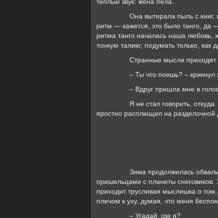
теплый звук: жена пела.
Она вытирала пыль с книг, пританц
ритм — кажется, это было танго, да 
ритма танго началась наша любовь, ж
тонкую талию; подумать только, как д
Странные мысли приходят с утра
– Ты что поешь? – крикнул я 
– Вдруг пришла мне в голову мело
Я не стал говорить, откуда. Была 
яростно расплющил на разделочной 
Зима продолжилась обвальными сн
пришельцами с планеты снеговиков. З
приходит трусливая мыслишка о том, 
плечом к уху, думая, что меня беспок
– Угадай, где я?