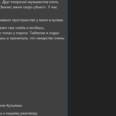
. Друг попросил музыкантов спеть
«Значит, меня скоро убьют». У нас
вало пространство у меня в кулаке.
ял там хлеба и колбасы,
 топал у порога. Таблетки я отдал
сь и причитала, что лекарство очень
ли Кульякан.
 к нашему разговору.