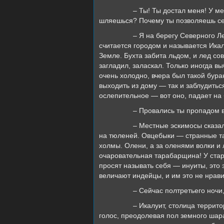
– Ты! Ты достал меня! У меня тут 
шляешься? Почему ты позволяешь се
– Я на берегу Северного Ледовитог
считается городом и называется Ика
Земле. Бухта забита льдом, и лед со
загладил, заласкал. Только иногда в
очень холодно, вчера был такой бура
выходить из дому — так и заблудитьс
ослепительное — вот оно, падает на 
– Провались ты пропадом вмест
– Местные эскимосы сказали, что 
на тюленей. Овцебыки — странные т
холмы. Олени, а за оленями волки и
очаровательная тарабарщина! У стари
просят называть себя — инуиты, это з
величают индейцы, и им это не нрав
– Сейчас полтретьего ночи, и у ме
– Икалуит, столица территории Ну
голос, преодолевая пол земного шара