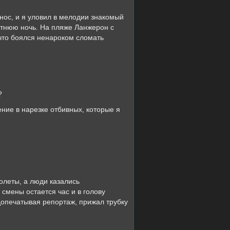
с, и я уловил в мелодии знакомый
летнюю ночь. На пляже Ланжерон с
 что боялся ненароком сломать
?
ие в нарезке отбивных, которые я
еты, а люди казались
 смены остается час и в голову
 допечатывая репортаж, прижал трубку