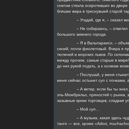
снегом стекла осиротевших во дворе м
бляшки жира в треснувшей старой тар
– Угадай, где я, – сказал весел
– Не собираюсь, – ответил я, но 
большого зимнего города.
– Я в Вальпараисо, – объявил он.
синий, почти фиолетовый. Вчера я пр
тюленей и морских львов. По склона
между прочим, самые старые в мире! 
до них рукой подать, а к холмам мо
– Послушай, у меня стынет суп, – 
меня сейчас остынет суп с почками, 
– А ветер, если бы ты знал, какие
эль-Мембрильо, пряностей с рынка, 
зазывные крики торговцев, сладкая у
– Мой суп…
– А музыка, какая здесь чудесная 
танго — все, кроме «Adios, muchacho