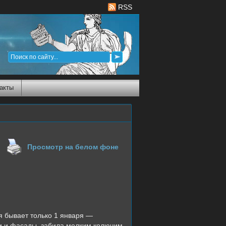
RSS
акты
Просмотр на белом фоне
 бывает только 1 января —
ши и фасады, забила мелким колючим