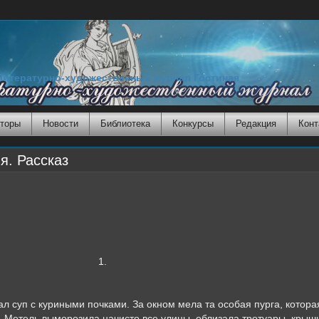
Литературно-художественный журнал Гостиная
торы
Новости
Библиотека
Конкурсы
Редакция
Конт
я. Рассказ
.
 с куриными почками. За окном мела та особая пурга, которая
а. Метель выморозила начисто все улицы, облизала тротуары, кры