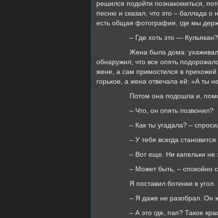
решился подойти познакомиться, пото
песню и сказал, что это – баллада о 
есть общая фотография, где мы де
– Где хоть это — Кульякан? – спро
Жена была дома: ухаживала за про
обнаружил, что все опять подорожало
жене, а сам примостился в прихожей
горькое, а жена отвечала ей: «А ты не
Потом она подошла и, помолчав,
– Что, он опять позвонил?
– Как ты угадала? – спросил я,
– У тебя всегда становится тако
– Вот еще. Ни капельки не з
– Может быть, – спокойно сказала
Я поставил ботинки в угол.
– Я даже не разобрал. Он же не ч
– А это где, пап? Такое красивое 