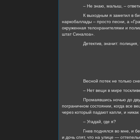
– Не знаю, малыш, – ответил я
К выходным я заметил в библиотек
наркобаллады – просто песни, а «Гра
окруженная телохранителями и полиц
штат Синалоа».
Детектив, значит: полиция, тело
3
Весной потек не только снег, но и
– Нет вещи в мире тоскливей, 
Промаявшись ночью до двух часов 
пограничном состоянии, когда все ве
через который падают капли, и никак
– Угадай, где я?
Гнев поднялся во мне, и без того 
и дочь спят, что на улице — оттепе