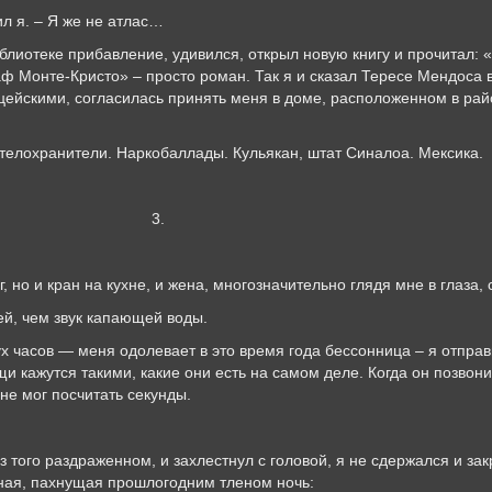
. – Я же не атлас…
е прибавление, удивился, открыл новую книгу и прочитал: «Я 
ф Монте-Кристо» – просто роман. Так я и сказал Тересе Мендоса в 
ейскими, согласилась принять меня в доме, расположенном в райо
хранители. Наркобаллады. Кульякан, штат Синалоа. Мексика.
.
 кран на кухне, и жена, многозначительно глядя мне в глаза, с
чем звук капающей воды.
— меня одолевает в это время года бессонница – я отправил
щи кажутся такими, какие они есть на самом деле. Когда он позвон
 не мог посчитать секунды.
раздраженном, и захлестнул с головой, я не сдержался и закрич
льная, пахнущая прошлогодним тленом ночь: