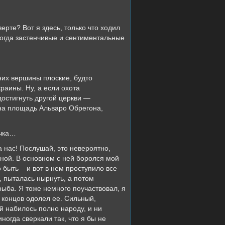
те? Вот я здесь, только что ходил
ногда застенчивые и сентиментальные
х вершины плоские, будто
раины. Ну, а если охота
достигнуть другой церкви —
 на площадь Альваро Обрегона,
ычка…
с! Послушай, это невероятно,
ной. В основном с ней боролся мой
о быть – и вот в нем проступило все
, пыталась нырнуть, а потом
рыба. Я тоже немного поучаствовал, я
е концов одолел ее. Сильный,
й набилось полно народу, и ни
ногда сверкали так, что я бы не