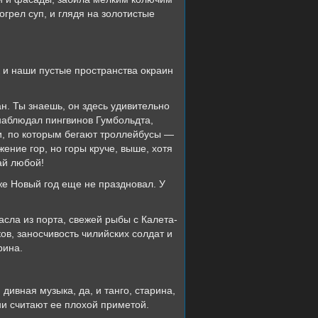
огрел суп, и глядя на золотистые
и наши пустые пространства окраин
 Ты знаешь, он здесь удивительно
 наблюдал пингвинов Гумбольдта,
и, по которым бегают троллейбусы —
ение гор, но горы круче, выше, хотя
ай любой!
е Новый год еще не праздновал. У
ла из порта, свежей рыбы с Калета-
в, заносчивость чилийских солдат и
рина.
вная музыка, да, и танго, старина,
они считают ее плохой приметой.