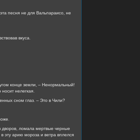
та песня не для Вальпараисо, не
ствовав вкуса.
ом конце земли, – Ненормальный!
о носит нелегкая.
ных сном глаз. – Это в Чили?
оже.
дворов, ломала мертвые черные
г в эту арию мороза и ветра вплелся