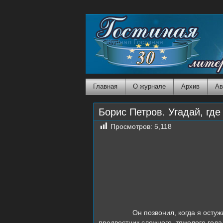
Журнал Гостиная
Главная
О журнале
Архив
Ав
Борис Петров. Угадай, где 
Просмотров:
5,118
1
Он позвонил, когда я остужал суп
предвестник сложного, тяжелого год