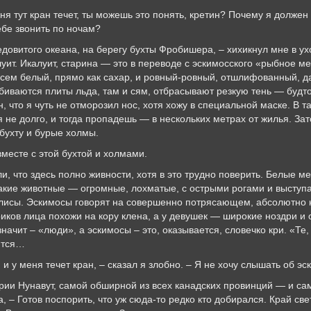
кран течет, ты можешь это понять, кретин? Почему я должен уга
бе звонить по ночам?
о океана, на берегу бухты Фробишера, – хихикнул мне в ухо д
луит. Икалуит, старина — это в переводе с эскимосского «рыбное 
всем белый, прямо как сахар, и ровный-ровный, отшлифованный, да
ыбиваются плиты льда, там и сям, отбрасывают резкую тень — будт
н, что я чуть не отморозил нос, хотя хожу в специальной маске. В 
я не долго, и тогда пропадешь — в нескольких метрах от жилья. За
бухту и бурые холмы.
е с этой бухтой и холмами.
здесь полно живности, хотя в это трудно поверить. Белые медв
акие животные — огромные, лохматые, с острыми рогами и выступ
 лисы. Эскимосы говорят на совершенно потрясающем, абсолютно 
ков лица похожи на кору клена, а у девушек — широкие ноздри и о
начит – «люди», а эскимосы – это, оказывается, словечко кри. «Те, 
ится…
ня течет кран, – сказал я злобно. – Я не хочу слышать об эски
навут, самой обширной из всех канадских провинций — и само
, – Готов поспорить, что уж сюда-то редко кто добирался. Край све