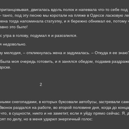
овывая, двигалась вдоль полок и напевала что-то себе под но
— танго, под эту песню мы коротали на пляже в Одессе ласковую 
ена тогда напоминала статуэтку, и я бережно обнимал ее, потому
авно это было!
 в голову, подумал я и разозлился.
недовольно.
дия, – откликнулась жена и задумалась. – Откуда я ее знаю
моя очередь готовить, и я занялся обедом, подавив раздражен
доске.
2
егопадами, в которых буксовали автобусы, застревали самол
вонок раздался на работе, во второй половине дня, когда до конца
что, в сущности, никто и не заметит, если я уйду прямо сейчас. Я,
оят по делу, но в меня ударил энергичный голос: