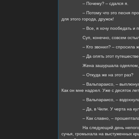
– Почему? – сдался я.
– Потому что это песня про то, ка
для этого города, дружок!
– Все, я хочу пообедать и пойти 
Суп, конечно, совсем остыл, но у 
– Кто звонил? – спросила ж
– Да опять этот путешественни
Жена зашуршала одеялом, заж
– Откуда же на этот раз?
– Вальпараисо, – выплюнул я изо 
Как он мне надоел. Уже с десяток лет 
– Вальпараисо, – вздохнула жена,
– Да, в Чили. У черта на кули
– Как славно, – прошептала жена,
На следующий день непогода не у
сучья, громыхала на выстуженных крыш