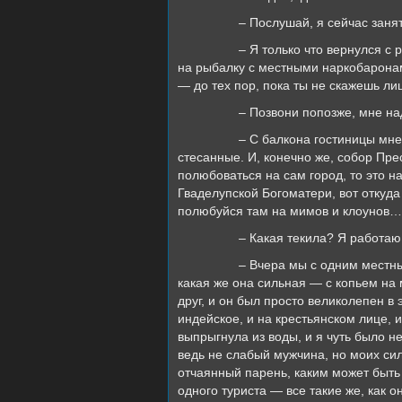
– Послушай, я сейчас заня
– Я только что вернулся с рыбалки
на рыбалку с местными наркобаронам
— до тех пор, пока ты не скажешь ли
– Позвони попозже, мне надо
– С балкона гостиницы мне видны
стесанные. И, конечно же, собор Пр
полюбоваться на сам город, то это н
Гваделупской Богоматери, вот откуд
полюбуйся там на мимов и клоунов… 
– Какая текила? Я работаю, пони
– Вчера мы с одним местным парн
какая же она сильная — с копьем на
друг, и он был просто великолепен в 
индейское, и на крестьянском лице, 
выпрыгнула из воды, и я чуть было н
ведь не слабый мужчина, но моих сил
отчаянный парень, каким может быть
одного туриста — все такие же, как о