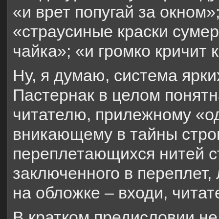
«и врет попугай за окном»
«страусиные краски сумер
чайка»; «и громко кричит
Ну, я думаю, система ярк
Пастернак в целом понятн
читателю, прилежному «од
вникающему в тайны строк
переплетающихся нитей ст
заключенного в переплет,
на обложке – входи, читат
В кратком предисловии не