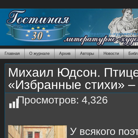
Журнал Гостиная
Литературно-художеств
Главная
О журнале
Архив
Авторы
Новости
Библ
Михаил Юдсон. Птице
«Избранные стихи» – 
Просмотров:
4,326
У всякого поэ