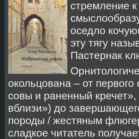
стремление к
смыслообраз
оседло кочую
эту тягу назы
Пастернак кл
Орнитологиче
окольцована – от первого
совы и раненный кречет»,
вблизи») до завершающего
породы / жестяным флюгер
сладкое читатель получае