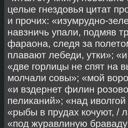
целые гнездовья цитат про
и прочих: «изумрудно-зел
навзничь упали, подмяв т
фараона, следя за полето
плавают лебеди, утки»; «и
«две горлицы не спят на 
молчали совы»; «мой воро
«и вздернет филин розовое
пеликаний»; «над иволгой
«рыбы в прудах кочуют, / 
«под журавлиную браваду 