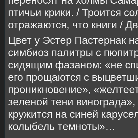
переносят на холмы Самар
птичьи крики. / Троится со
отражаются, что книги / Д
Цвет у Эстер Пастернак на
симбиоз палитры с пюпитр
сидящим фазаном: «не сп
его прощаются с выцветш
проникновение», «желтеет
зеленой тени винограда», 
кружится на синей карусе
колыбель темноты»…