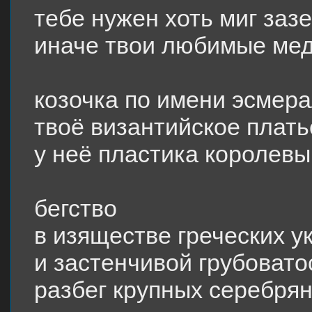
тебе нужен хоть миг заз
иначе твои любимые медл
козочка по имени эсмер
твоё византийское плать
у неё пластика королев
бегство
в изяществе греческих 
и застенчивой грубовато
разбег крупных серебря