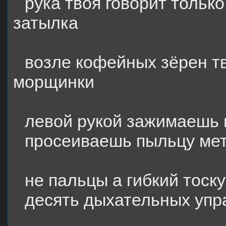
рука твоя говорит только
затылка
возле кофейных зёрен тв
морщинки
левой рукой зажимаешь 
просеиваешь пыльцу ме
не пальцы а гибкий тоск
десять дыхательных уп