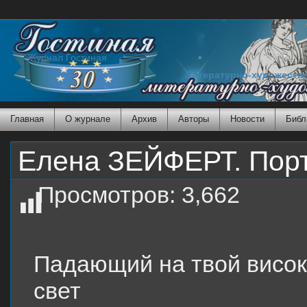
Журнал Гостиная
Литературно-художеств
Главная
О журнале
Архив
Авторы
Новости
Библ
Елена ЗЕЙФЕРТ. Пор
Просмотров:
3,662
Падающий на твой висок
свет