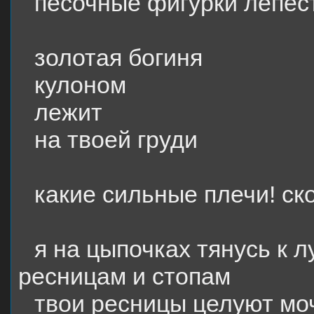
песочные фигурки лепес
золотая богиня
кулоном
лежит
на твоей груди
какие сильные плечи! ск
я на цыпочках тянусь к 
ресницам и стопам
твои ресницы целуют моч