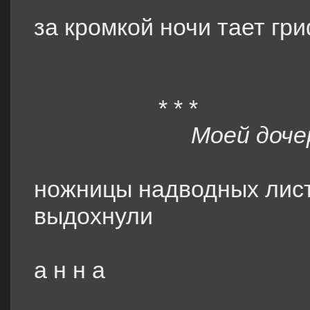
за кромкой ночи тает гр
* * *
Моей доче
ножницы надводных лист
выдохнули
а н н а