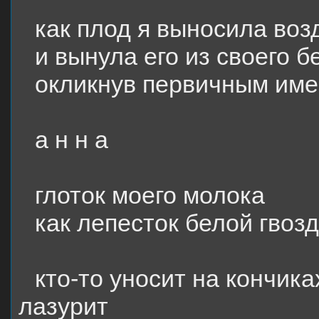
как плод я выносила воз
и вынула его из своего б
окликнув первичным им
а н н а
глоток моего молока
как лепесток белой гвоз
кто-то уносит на кончик
лазурит