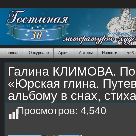
Журнал Гостиная
Литературно-художеств
Главная
О журнале
Архив
Авторы
Новости
Библ
Галина КЛИМОВА. Пос
«Юрская глина. Путе
альбому в снах, стих
Просмотров:
4,540