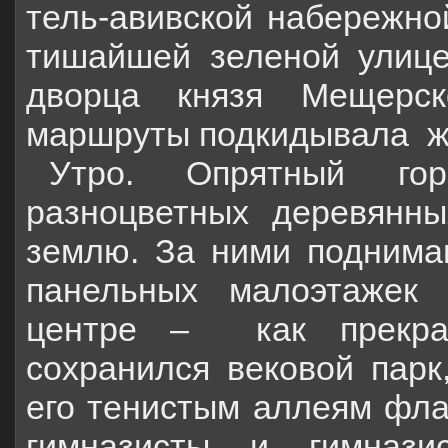
тель-авивской набережной
тишайшей зеленой улице
дворца князя Мещерск
маршруты подкидывала
ж
Утро. Опрятный го
разноцветных деревянн
землю. За ними поднима
панельных малоэтажек 
центре –
как прекр
сохранился вековой парк
его тенистым аллеям фла
гимназисты и гимнази