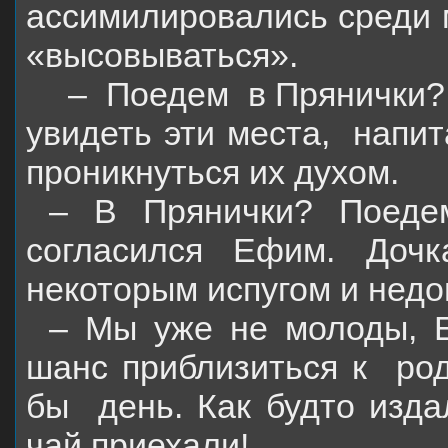
ассимилировались среди м
«высовываться».
–
Поедем
в Прянички?
увидеть эти места,
напит
проникнуться их духом.
– В Прянички? Поедем
согласился Ефим. Доч
некоторым испугом и недо
– Мы уже не молоды, Е
шанс приблизиться к
ро
бы
день. Как будто изд
чай приехали!