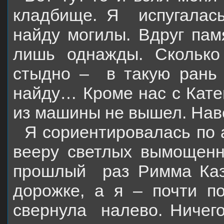
кладбище. Я
испугалас
найду могилы. Вдруг пам
лишь однажды. Сколько
стыдно –
в такую рань
найду… Кроме нас с Кате
из машины не вышел. Наве
Я сориентировалась по 
вееру светлых вымощенн
прошлый
раз Римма Ка
дорожке, а я – почти п
свернула
налево. Ничего