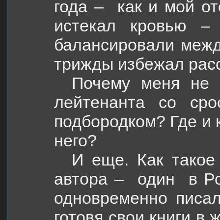
года –
как и мой от
истекал кровью –
балансировали межд
трижды избежал рас
Почему меня не о
лейтенанта со ср
подбородком? Где и к
него?
И еще. Как такое
автора –
один
в Р
одновременно писал
готовя свои книги в