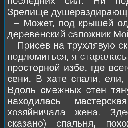
последних сил. Ни по
Зрелище душераздирающ
– Может, под крышей од
деревенский сапожник Мой
Присев на трухлявую ск
подломиться, я старалась
просторной избе, где все
сени. В хате спали, ели,
Вдоль смежных стен тян
находилась мастерск
хозяйничала жена. Зде
сказано) спальня, по