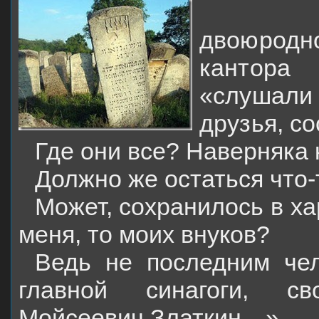
Солом
двоюродн
кантора
«слушали
друзья, со
Где они все? Наверняка 
Должно же остаться что-
Может, сохранилось в ха
меня, то моих внуков?
Ведь не последним че
главной синагоги, с
Мойсеевич Златкин…»