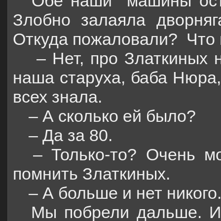
Обе наши
машины ост
Злобно залаяла дворняг
Откуда пожаловали?
Что
– Нет, про Златкиных 
наша старуха, баба Нюра
всех знала.
– А сколько ей было?
– Да за 80.
– Только-то? Очень м
помнить Златкиных.
– А больше и нет никого
Мы побрели дальше. И 