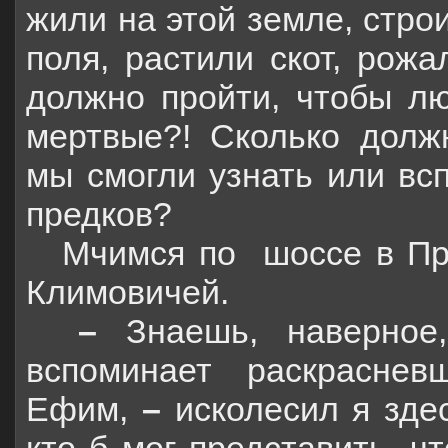
жили на этой земле, стро
поля, растили скот, рож
должно пройти, чтобы л
мертвые?! Сколько долж
мы смогли узнать или вс
предков?
Мчимся по
шоссе в Пр
Климовичей.
–
Знаешь, наверное
вспоминает раскрасне
Ефим,
–
исколесил я зде