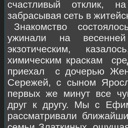
счастливый отклик, н
забрасывая сеть в житейс
Знакомство состояло
ужинали на весенней
экзотическим, казало
химическим краскам
сре
приехал
с дочерью Же
Сережей, с сыном Ярос
первых же минут все чу
друг к другу. Мы с Ефи
рассматривали ближайши
семьи Златкиных, ощущая