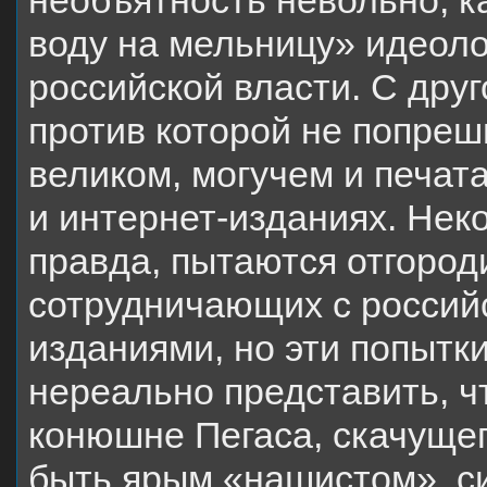
необъятность невольно, к
воду на мельницу» идеоло
российской власти. С дру
против которой не попрешь
великом, могучем и печат
и интернет-изданиях. Нек
правда, пытаются отгороди
сотрудничающих с россий
изданиями, но эти попыт
нереально представить, ч
конюшне Пегаса, скачущег
быть ярым «нашистом», си