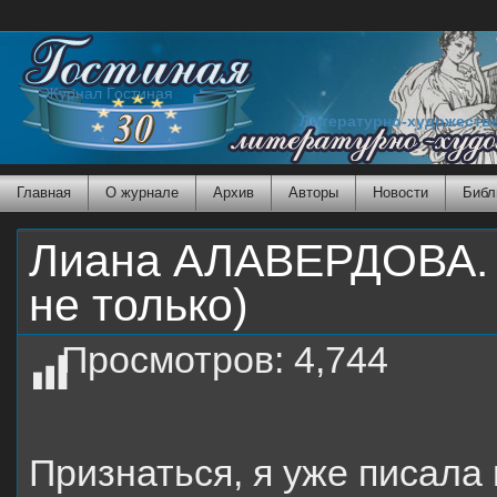
Журнал Гостиная
Литературно-художеств
Главная
О журнале
Архив
Авторы
Новости
Библ
Лиана АЛАВЕРДОВА. П
не только)
Просмотров:
4,744
Признаться, я уже писала