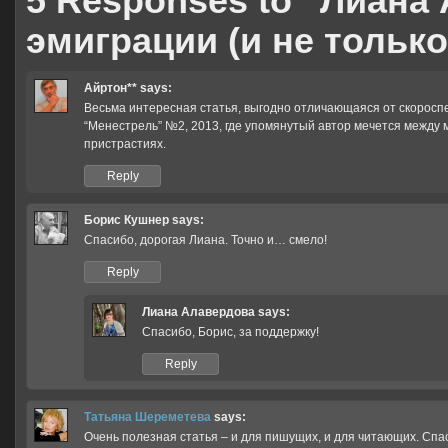
5 Responses to “Лиан
эмиграции (и не только
Айртон**
says:
Весьма интересная статья, выгодно отличающаяся от скоросп
“Менестрель” №2, 2013, где упомянутый автор мечется между 
пристрастиях.
Reply
Борис Кушнер
says:
Спасибо, дорогая Лиана. Точно и… смело!
Reply
Лиана Алавердова
says:
Спасибо, Борис, за поддержку!
Reply
Татьяна Шереметева
says:
Очень полезная статья – и для пишущих, и для читающих. Спас