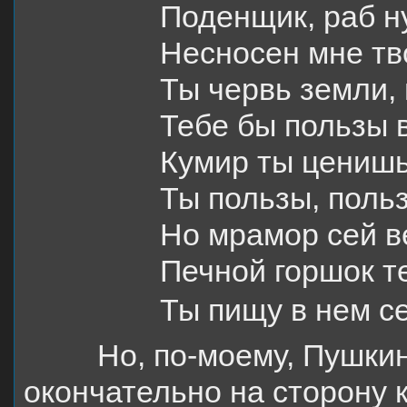
Поденщик, раб н
Несносен мне тв
Ты червь земли, 
Тебе бы пользы 
Кумир ты ценишь
Ты пользы, польз
Но мрамор сей ве
Печной горшок т
Ты пищу в нем с
Но, по-моему, Пушкин н
окончательно на сторону 