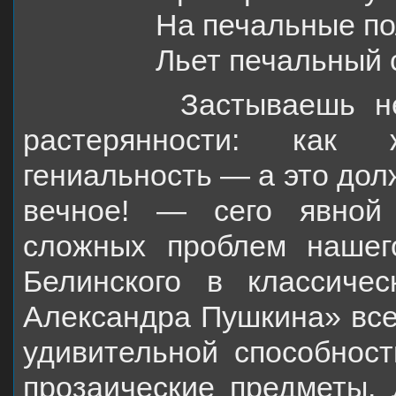
На печальные п
Льет печальный 
Застываешь
не
растерянности: ка
гениальность — а это дол
вечное! — с
его явной
сложных проблем нашег
Белинского в классиче
Александра Пушкина» вс
удивительной способнос
прозаические предметы. 