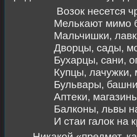
Возок несется ч
Мелькают мимо б
Мальчишки, лавк
Дворцы, сады, м
Бухарцы, сани, о
Купцы, лачужки, 
Бульвары, башни,
Аптеки, магазин
Балконы, львы н
И стаи галок на к
Никакой «предмет, к