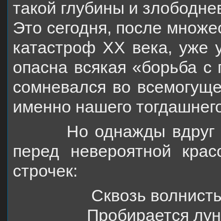
такой глубины и злободнев
Это
сегодня, после множе
катастроф
XX
века, уже
опасна всякая «борьба с
сомневался во всемогущес
именно нашего тогдаш­
нег
Но однажды вдруг зас
перед невероятной крас
строчек:
Сквозь волнист
Пробирается лун