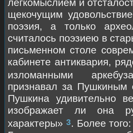
легкомыслием и отсталост
щекочущим удоволь­стви
поэзия, а только архео
считалось поэзиею в стар
письменном столе соврем
кабинете антиквария, ря
изломанными аркебуза
признавал за Пушкиным 
Пушкина удивительно ве
изображает ли она ру
3
характеры»
. Более того