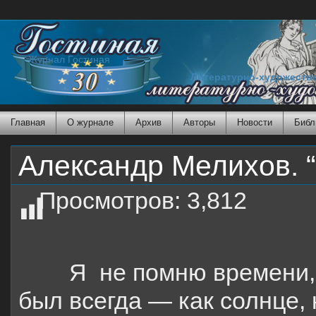
Журнал Гостиная
Литературно-художеств
Главная
О журнале
Архив
Авторы
Новости
Библ
Александр Мелихов. “
Просмотров:
3,812
Я не помню времени, ко
был всегда — как солнце,