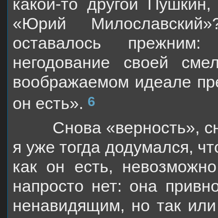
какой-то другой Пушкин,
«Юрий Милославский»
оставалось прежним:
негодование своей сме
воображаемом идеале пре
6
он есть».
Снова «
верность
», 
я уже тогда додумался, ч
как он есть, невозмож
напросто нет: она привн
ненавидящим, но
так ил