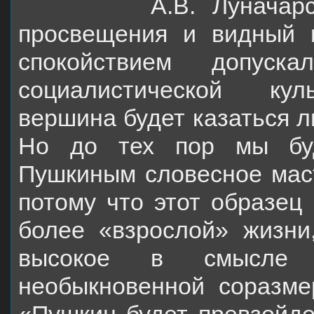
А.В. Луначарский, 
просвещения и видный м
спокойствием допус
социалистической
кул
вершина будет казаться 
Но до тех пор мы буд
Пушкиным словесное
мас
потому что этот образец
более «взрослой» жизни
высокое в смысл
необыкновенной соразмер
«Пушкин будет превзойде