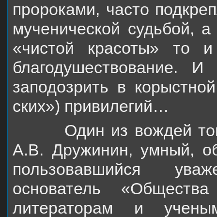
пророками, часто подкре
мучениче­
ской судьбой, а
«чистой красоты» то 
благоду­ше­ст­вование.
заподозрить в
корыстной
ских») привилегий…
Один из вождей тогда
А.В. Дружинин, умный,
о
пользовавшийся уваж
основатель «Обществ
литераторам и ученым