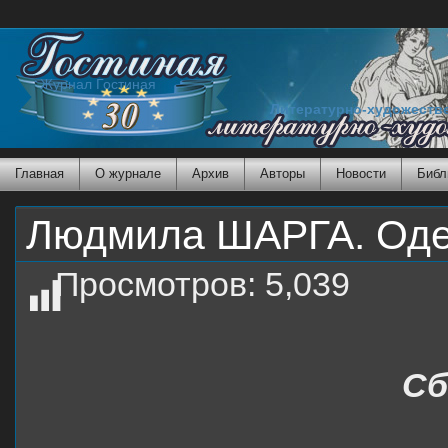
Журнал Гостиная
Литературно-художеств
Главная
О журнале
Архив
Авторы
Новости
Библ
Людмила ШАРГА. Оде
Просмотров:
5,039
Сб