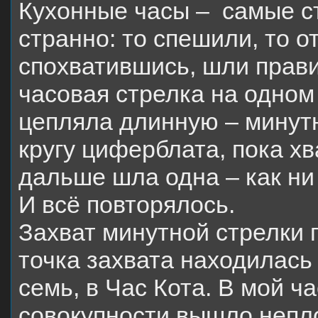
Кухонные часы –
самые с
странно: то спешили, то о
спохватившись, шли прави
часовая стрелка на одно
цепляла длинную – минутн
кругу циферблата, пока х
дальше шла одна – как ни
И всё повторялось.
Захват минутной стрелки 
точка захвата находилась
семь, в Час Кота. В мой ча
совокупности вышло неплох