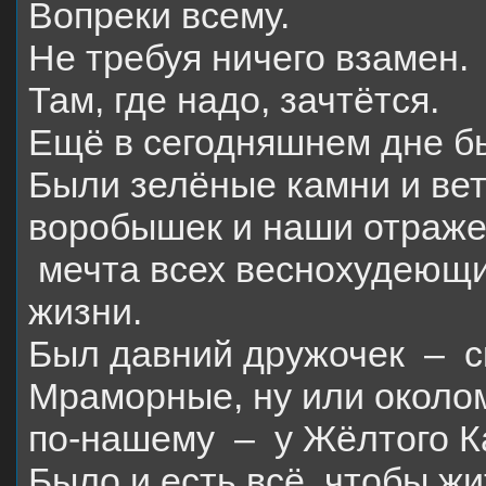
Вопреки всему.
Не требуя ничего взамен.
Там, где надо, зачтётся.
Ещё в сегодняшнем дне б
Были зелёные камни и вет
воробышек и наши отраже
мечта всех веснохудеющи
жизни.
Был давний дружочек
–
с
Мраморные, ну или околом
по-нашему
–
у Жёлтого К
Было и есть всё, чтобы жи