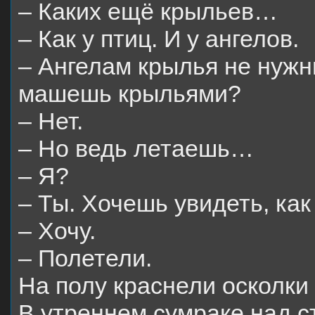
– Каких ещё крыльев…
– Как у птиц. И у ангелов.
– Ангелам крылья не нужн
машешь крыльями?
– Нет.
– Но ведь летаешь…
– Я?
– Ты. Хочешь увидеть, ка
– Хочу.
– Полетели.
На полу краснели осколки
В утреннем сумраке над с