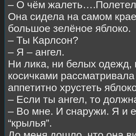
– О чём жалеть….Полетел
Она сидела на самом крае
большое зелёное яблоко.
– Ты Карлсон?
– Я – ангел.
Ни лика, ни белых одежд,
косичками рассматривала 
аппетитно хрустеть яблок
– Если ты ангел, то должн
– Во мне. И снаружи. Я и 
“крылья”.
До меня дошло, что она в