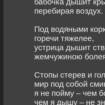
бабочка дышит кр
перебирая воздух.
Под водяными кор
горечи тяжелее,
устрица дышит ств
жемчужиною болея
Стопы стерев и го
мир под собой сми
я не пойму – чем б
чем я дышу – не з