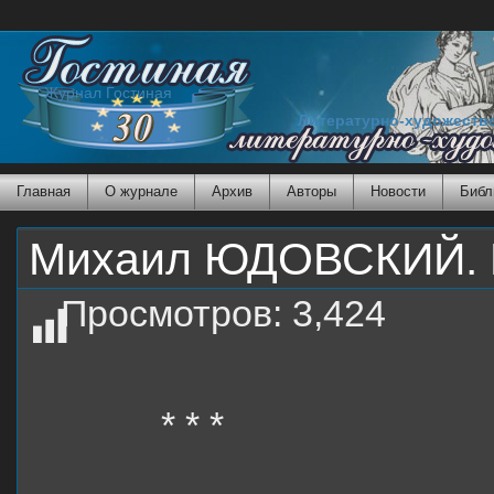
Журнал Гостиная
Литературно-художеств
Главная
О журнале
Архив
Авторы
Новости
Библ
Михаил ЮДОВСКИЙ. В
Просмотров:
3,424
* * *