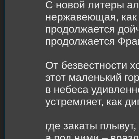
С новой литеры а
нержавеющая, как 
продолжается дойч
продолжается Фра
От безвестности х
этот маленький го
в небеса удивлен
устремляет, как ди
где закаты плывут,
а под ними – вразл