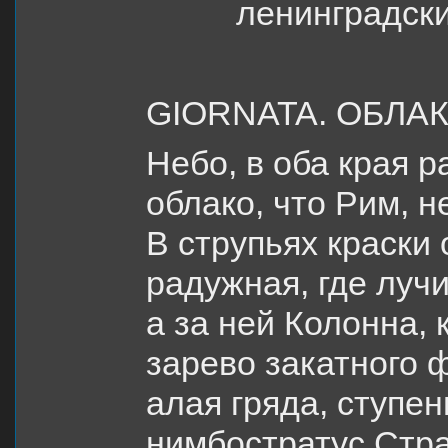
ленинградски
GIORNATA. ОБЛАК
Небо, в оба края р
облако, что Рим, 
В струпьях краски
радужная, где луч
а за ней Колонна, 
зарево закатного 
алая гряда, ступе
нимбостратус Стра