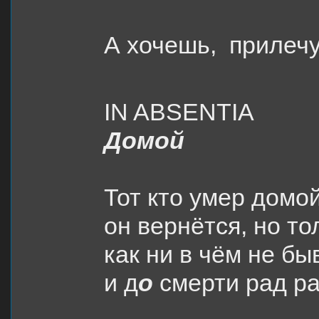
А хочешь,
прилечу
IN
ABSENTIA
Домой
Тот кто умер домо
он вернётся, но то
как ни в чём не бы
и д
о
смерти рад р