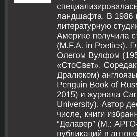
специализировалась
ландшафта. В 1986 г
литературную студи
Америке получила с
(M.F.A. in Poetics).
Олегом Вулфом (195
«СтоСвет». Cоредакт
Дралюком) англоязы
Penguin Book of Russ
2015) и журнала Card
University). Автор д
числе, книги избран
“Делавер” (М.: АРГО
публикаций в антол