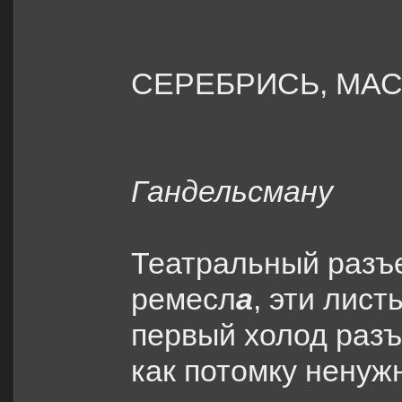
СЕРЕБРИСЬ, МА
Гандельсману
Театральный разъ
ремесл
а
, эти лист
первый холод разъ
как потомку ненуж