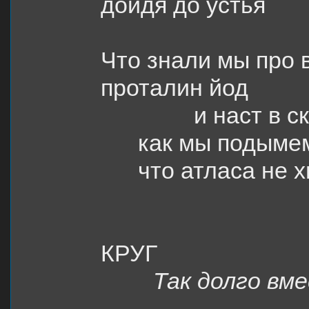
дойдя до устья
Что знали мы про 
проталин йод
и наст в 
как мы подыме
что атласа не х
КРУГ
Так долго вм