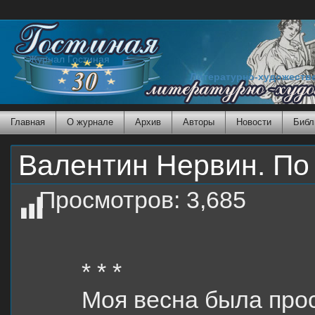
Журнал Гостиная
Литературно-художеств
Главная
О журнале
Архив
Авторы
Новости
Библ
Валентин Нервин. По
Просмотров:
3,685
* * *
Моя весна была про