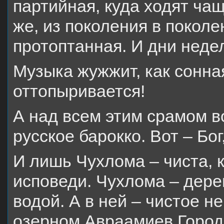
партийная, куда ходят чащ
же, из поколения в поколе
протоптанная. И дни недел
Музыка жужжит, как сонна
оттопыривается!
А над всем этим срамом 
русское барокко. Вот – Бог,
И лишь Чухлома – чиста, 
исповеди. Чухлома – дере
водой. А в ней – чистое н
озерном Авраамиев Город