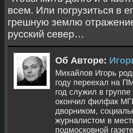
всем. Или погрузиться в 
грешную землю отражение
русский север…
Об Авторе:
Игор
Михайлов Игорь роди
году переехал на П
год служил в группе
окончил филфак МГП
дворником, социаль
журналистом в мест
подмосковной газет