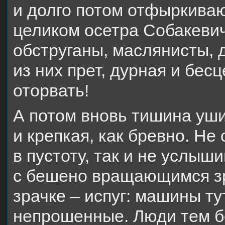
и долго потом отфыркива
целиком осетра Собакевич
обструганы, маслянисты, 
из них прет, дурная и бесц
оторвать!
А потом вновь тишина уши
и крепкая, как бревно. Не
в пустоту, так и не услыш
с бешено вращающимся зра
зрачке – испуг: машины тут
непрошенные. Люди тем б