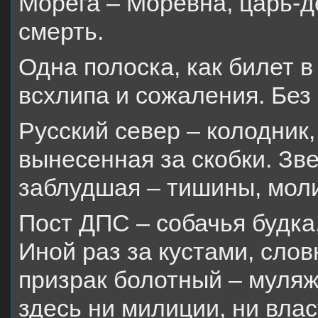
Морега – Моревна, царь-д
смерть.
Одна полоска, как билет в
всхлипа и сожаления. Без 
Русский север – колодник,
вынесенная за скобки. Зв
заблудшая – тишины, мол
Пост ДПС – собачья будка,
Иной раз за кустами, слов
призрак болотный – муля
здесь ни милиции, ни влас