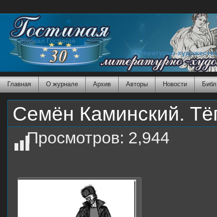
Журнал Гостиная
Литературно-художеств
Главная
О журнале
Архив
Авторы
Новости
Библ
Семён Каминский. Тё
Просмотров:
2,944