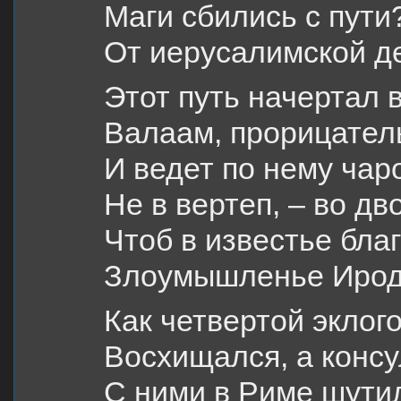
Маги сбились с пут
От иерусалимской д
Этот путь начертал 
Валаам, прорицател
И ведет по нему чар
Не в вертеп, – во д
Чтоб в известье благ
Злоумышленье Ирод
Как четвертой эклог
Восхищался, а консу
С ними в Риме шути