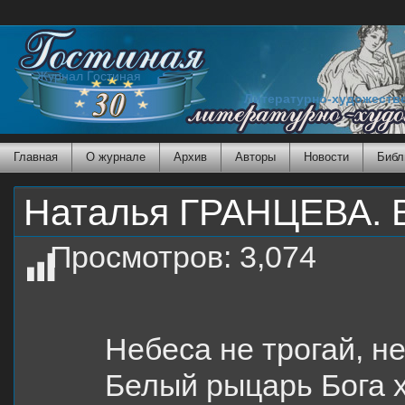
Журнал Гостиная
Литературно-художеств
Главная
О журнале
Архив
Авторы
Новости
Библ
Наталья ГРАНЦЕВА. В
Просмотров:
3,074
Небеса не трогай, не
Белый рыцарь Бога х