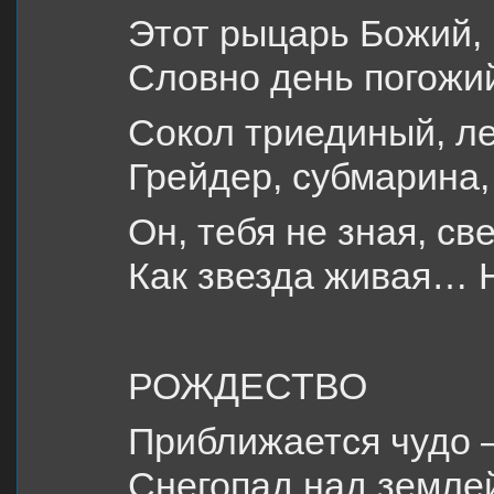
Этот рыцарь Божий, 
Словно день погожий
Сокол триединый, л
Грейдер, субмарина,
Он, тебя не зная, св
Как звезда живая… Н
РОЖДЕСТВО
Приближается чудо 
Снегопад над землей