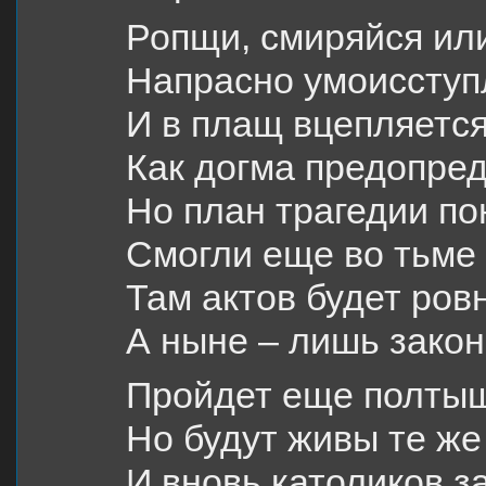
Ропщи, смиряйся или
Напрасно умоисступ
И в плащ вцепляется
Как догма предопре
Но план трагедии по
Смогли еще во тьме 
Там актов будет ровн
А ныне – лишь закон
Пройдет еще полтыщ
Но будут живы те же
И вновь католиков з