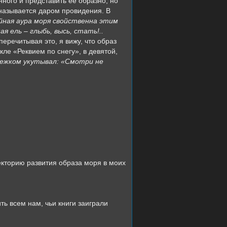
нного и представить её образно, но
 называется даром провидения. В
ойная аура моря свойственна этим
я ель – глыбь, высь, стать!..
перечитывая это, я вижу, что образ
ле «Реквием по снегу», в девятой,
снежком укутывал: «Смотри не
аекторию развития образа моря в моих
ь всем нам, чьи книги заиграли