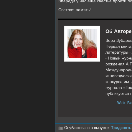
Впереди у нас ещё счастье пройти п
Светлая память!
Об Авторе
Вера Зубарев
Первая книга
литературы»,
«Новый журна
рождения А.П
Международно
киноведчески
конкурса им.
журнала «Гос
публикуется 
Web
|
Fa
Опубликовано в выпуске:
Тридевять