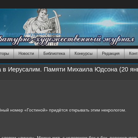
Литературно-художественный журнал Гостиная
торы
Новости
Библиотека
Конкурсы
Редакция
Конт
 в Иерусалим. Памяти Михаила Юдсона (20 янв
йный номер «Гостиной» придётся открывать этим некрологом.
д словом «лично». Можно жить с человеком бок о бок, перекидыватьс