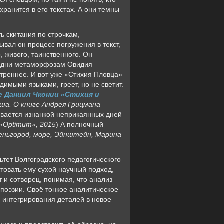
ранится в его текстах. А они темны
ь скитания по строчкам,
ывал он процесс погружения в текст,
 живого, таинственного. Он
сродни метаморфозам Овидия –
утреннее. И вот уже «Стихия Пловца»
имыми языками, греет, но не светит.
е Даниил Чконии «Стихия и
ша. О книге Андрея Грицмана
ивается изнанкой неприкаянных дней
«Optimum», 2015
) А полночный
еньгород, море, Эйнштейн, Марина
тет Волгоградского педагогического
ктовать ему сухой научный подход,
т и сотворец, понимая, что анализ
 поэзии. Своё тонкое аналитическое
 интегрирования деталей в новое