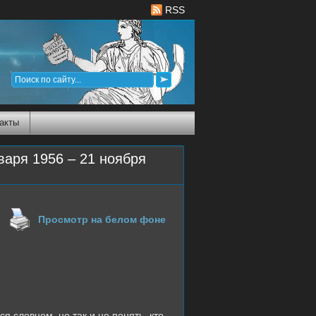
RSS
акты
аря 1956 – 21 ноября
Просмотр на белом фоне
я словцом, но так и не понять, кто