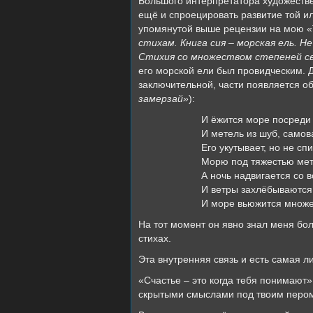
Большого интерпретатора художествен
ещё и спроецировать развитие той и
упомянутой выше рецензии на мою «
стихам. Книга сия – морская ель. Н
Стихия со множеством степеней св
его морской ели был провидческим. Д
заключительной, части появляется о
замерзай»
):
И ёжится море посреди 
И метель из шуб, самов
Его укутывает, но не сп
Морю под тяжестью мет
А ночь надвигается со в
И ветры захлёбываются 
И море вьюжится множе
На тот момент он явно знал меня бол
стихах.
Эта внутренняя связь и есть самая л
«Счастье – это когда тебя понимают»
скрытыми смыслами под твоим пером, 