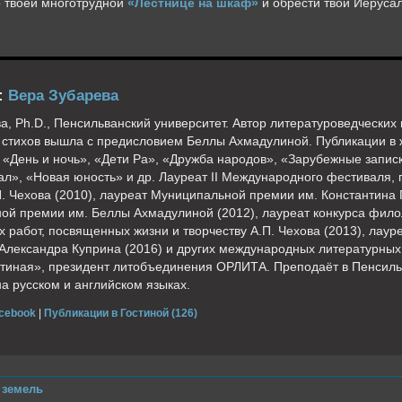
о твоей многотрудной
«Лестнице на шкаф»
и обрести твой Иеруса
:
Вера Зубарева
а, Ph.D., Пенсильванский университет. Автор литературоведческих 
 стихов вышла с предисловием Беллы Ахмадулиной. Публикации в
 «День и ночь», «Дети Ра», «Дружба народов», «Зарубежные запис
л», «Новая юность» и др. Лауреат II Международного фестиваля,
. Чехова (2010), лауреат Муниципальной премии им. Константина П
й премии им. Беллы Ахмадулиной (2012), лауреат конкурса филол
х работ, посвященных жизни и творчеству А.П. Чехова (2013), лау
 Александра Куприна (2016) и других международных литературных
тиная», президент литобъединения ОРЛИТА. Преподаёт в Пенсиль
на русском и английском языках.
cebook
|
Публикации в Гостиной (126)
 земель