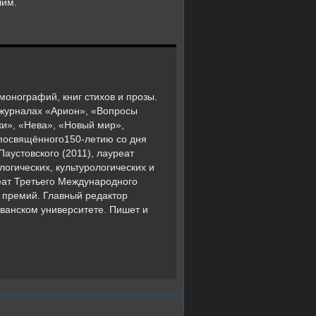
лим.
монографий, книг стихов и прозы.
 журналах «Арион», «Вопросы
ки», «Нева», «Новый мир»,
 посвящённого150-летию со дня
аустовского (2011), лауреат
огических, культурологических и
реат Третьего Международного
 премий. Главный редактор
ванском университете. Пишет и