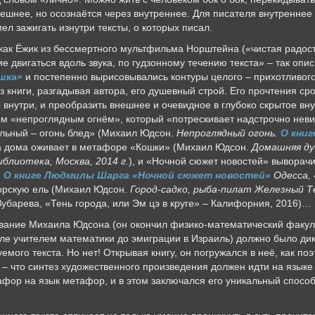
ешнее, но осознаётся через внутреннее. Для писателя внутреннее х
л зажигать изнутри тексты, о которых писал.
 как Ёжик из бессмертного мультфильма Норштейна («чистая радост
 двигаться вдоль звука, по гудзонному течению текста» – так опис
шка»
и постепенно вырисовывались контуры целого – прихотливого,
з книги, разгадывая автора, его душевный строй. Его прочтения 
о внутри, и преобразить внешнее и очевидное в глубоко скрытое вн
м «непроглядным огнём», который «потрескивает надстрочно невид
альный – огонь блед» (Михаил Юдсон.
Непроглядный огонь.
О книг
ша дома оживает в метафоре «Кошки» (Михаил Юдсон.
Домашняя ду
блиотека, Москва, 2014 г.
), и «Ночной сюжет новостей» выворач
.
О книге Людмилы Шарга «Ночной сюжет новостей»
Одесса, 
орскую ель (Михаил Юдсон.
Город-садко, рыба-пилат Железный Т
Зубарева, «Тень города, или Эм цэ в круге» – Калифорния, 2016)…
вание Михаила Юдсона (он окончил физико-математический факуль
оле учителем математики до эмиграции в Израиль) должно было ди
ого текста. Но нет! Открывая книгу, он погружался в неё, как поэ
! – что синтез художественного произведения должен идти на языке
афор на язык метафор, и в этом заключался его уникальный способ