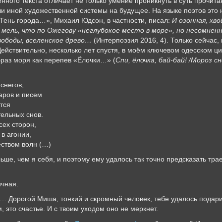
ного текста отличает не только умение проникнуть в суть прочита
ли иной художественной системы на будущее. На языке поэтов это
Тень города…», Михаил Юдсон, в частности, писал:
И озонная, хв
е мель, что по Ожегову «неглубокое место в море», но несомненна
ободы, вселенское древо…
(Интерпоэзия 2016, 4). Только сейчас, 
ействительно, несколько лет спустя, в моём ключевом одесском цик
браз моря как перепев «Ёлочки…» (
Спи, ёлочка, бай-бай! /Мороз 
снегов,
аров и писем
ится
ельных снов.
сех сторон,
в агонии,
ством волн (…)
ьше, чем я себя, и поэтому ему удалось так точно предсказать тр
ичная.
… Дорогой Миша, тонкий и скромный человек, тебе удалось подарит
это счастье. И с твоим уходом оно не меркнет.