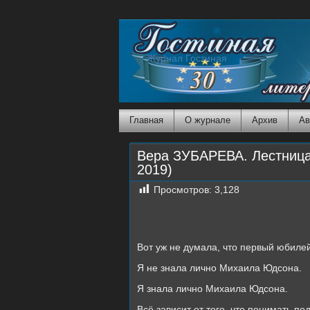
Журнал Гостиная
Главная
О журнале
Архив
Ав
Вера ЗУБАРЕВА. Лестница
2019)
Просмотров:
3,128
Вот уж не думала, что первый юбиле
Я не знала лично Михаила Юдсона.
Я знала лично Михаила Юдсона.
Всё зависит от того, что понимать по