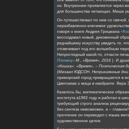
он. Внутреннее проявляется через вн
для большинства читающих. Миша уме
Он путешествовал по ним со свечой,
неразбавленно-ключевое удовольствие
говоря о книге Андрея Грицмана
«Ко
воссоздавал новый, диковинный обра
редчайшему искусству увидеть то, чт
отсвечивает под его волшебным перо
Непроглядный какой-то, отчасти печ
Пловец»
М., «Время», 2016
). И ду
«Кошка». «Время», – Поэтическая би
(Михаил ЮДСОН.
Неприкаянные дни
приморский город превращается в м
Цветаева и маца в квадрате
. Вера 
Казалось бы, математическое образо
института в1982 году и работал в шк
требующий строго анализа рецензируем
без синтеза невозможен, и – главное
прочтение он переводил с языка мет
художественное целое.