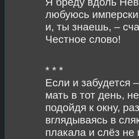
Я бреду вдоль Нев
любуюсь имперски
и, ты знаешь, – сч
Честное слово!
* * *
Если и забудется –
мать в тот день, н
подойдя к окну, р
вглядываясь в сля
плакала и слёз не