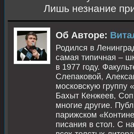
Лишь незнание при
Об Авторе:
Вита
Родился в Ленингра
самая типичная – шк
в 1977 году. Факуль
Слепаковой, Алекса
московскую группу 
Бахыт Кенжеев, Сопр
многие другие. Пуб
парижском «Континен
писания в стол. С н