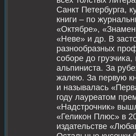
всех толстых литер
Санкт Петербурга, к
книги – по журналь
«Октябре», «Знамен
«Неве» и др. В зас
разнообразных проф
соборе до грузчика
альпиниста. За рубе
жалею. За первую кн
и называлась «Перва
году лауреатом прем
«Надстрочник» вышл
«Геликон Плюс» в 20
издательстве «Любав