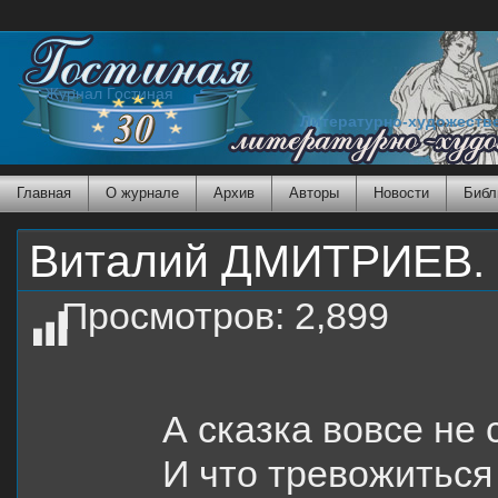
Журнал Гостиная
Литературно-художеств
Главная
О журнале
Архив
Авторы
Новости
Библ
Виталий ДМИТРИЕВ.
Просмотров:
2,899
А сказка вовсе не 
И что тревожиться