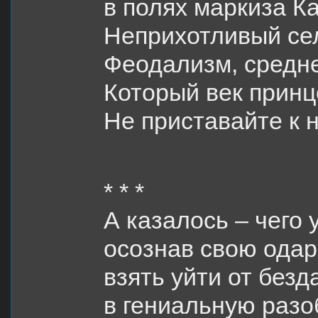
в полях маркиза К
Неприхотливый се
Феодализм, средн
Который век прин
Не приставайте к 
* * *
А казалось – чего 
осознав свою одар
взять уйти от без
в гениальную разо