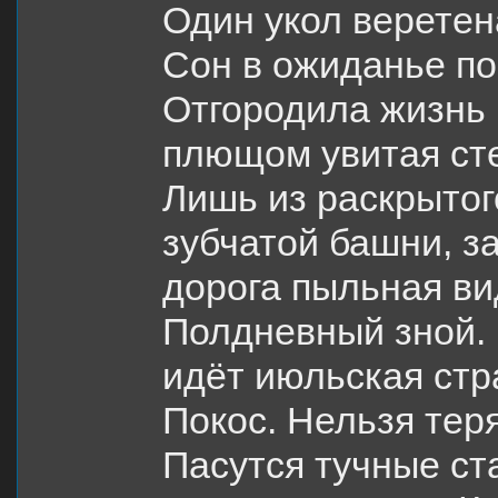
Один укол верете
Сон в ожиданье п
Отгородила жизнь
плющом увитая с
Лишь из раскрытог
зубчатой башни, з
дорога пыльная ви
Полдневный зной. 
идёт июльская стр
Покос. Нельзя теря
Пасутся тучные ст