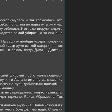
скользнулась и так грохнулась, что
бя, поползла по паркету, а он у нас
аку отбивают, Изя тоже вторую неделю
ходится самой убирать, а то она еще
… На защиту вообще уходит половина
й театр хуже всякой каторги!
— так
ься,
я боюсь, когда Дима… Дмитрий
л свой широкий лоб с наливающимся
лучил в Афгане именно за спасение
щелканье пуль добираться ползком —
й войны)
ть ему приказания, только намекала:
дет сделано, Раиса Абрамовна. Так
ся должен мужчина. Понемножку я и к
вом места больше, чем надо. Спальня