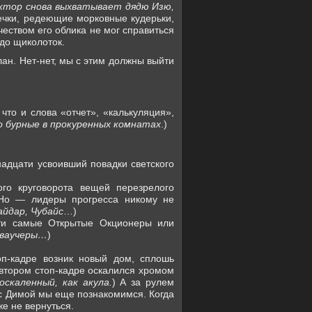
ктор снова выхватывает дядю Изю,
ечки, редеющие морковные кудерьки,
чеством его облика не мог справиться
до щиколоток.
ан. Нет-нет, мы с этим должны выйти
что и слова «отчет», «калькуляция»,
о бурные в прокуренных комнатах
.)
адцати усвоивший повадки светского
го круговорота вещей перезрелого
Но — лидеры прогресса никому не
айдар, Чубайс
…)
эти самые Открытые Окционеры или
, ваучеры…
)
оп-кадре возник новый дом, сплошь
 втором стоп-кадре оскалился хромом
скаленный, как акула.
) А за рулем
с Димой мы еще познакомимся. Когда
же не вернуться.