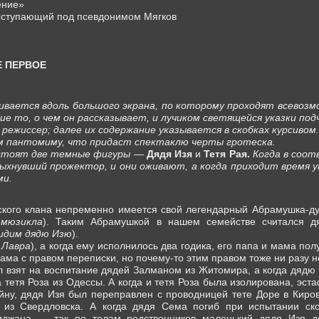
ение»
ыступающий под псевдонимом Мягков
Е ПЕРВОЕ
ивается вдоль большого экрана, по которому проходят всевозм
ие то, о чем он рассказывает, и лучиком светящейся указки по
ежиссер; далее их содержание указывается в скобках курсивом.
 пантомиму, что придаст спектаклю черты гротеска.
 стоят две темные фигуры —
Дядя Изя
и
Тетя Рая.
Когда в соо
пыхнувший прожектор, и они оживают, а когда приходит время у
ми.
ского клана непременно имеется свой легендарный Абрамушка-дура
 мюзикла
). Таким Абрамушкой в нашем семействе считался д
видим дядю Изю
).
 Лавра
), а когда ему исполнилось два годика, его папа и мама пол
мама с правом переписки, но почему-то этим правом тоже ни разу н
 взят на воспитание дядей Залманом из Житомира, а когда дядю
 тетя Роза из Одессы. А когда и тетя Роза была изолирована, эст
ну, дядя Изя был переправлен с проводницей тете Доре в Киров
из Свердловска. А когда дядя Сема погиб при испытании ско
иджана ― так по телам родственников маленький дядя Изя д