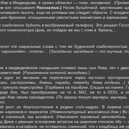
Изю в Медведкове, я прямо обомлел — гном, лесовичок!.. (
Проже
ким его описывает
Рассказчик
.)
Носик бульбочкой, кругленькие щ
 начавшего лысеть, еще не успевши как следует обрасти. С младен
ными брюками, оснащенными увесистыми манжетами и карманами 
т озабоченно бубнить в воображаемый телефон). Это решает Госпл
 это номенклатура Цека, не пойдем же мы с этим в
Кремль…
осил эти сакральные слова с тою же будничной озабоченностью, 
 «кронштейн», «плита»… (
Заседания, заседания — то скучные, т
 в медведковском гнездышке отливал лишь сын Лева, лет с двен
риветствий. (
Развлечения золотой молодежи.
)
и одно их желание не перелетало через частокол проторенно
маги, гастрономы, домны, парады, очереди, дома отдыха…
) 
— грянула перестройка. (
Горбачев на трибуне, Ельцин на танке, Г
 дядя Изя, был преобразован не то в ЗАО, не то в ООО, и 
дю Изю своим президентом. (
По экрану текут ваучеры, ваучеры
ос.
й рост их благосостояния в редких стоп-кадрах. В первом ст
 наркомов и лауреатов. (
Номенклатурный московский дом.
) Во
и огромный, как катафалк. (
Наезжает огромный автомобиль, о
р Дима с рваным эсэсовским зигзагом на широком плоском лбу — 
ивались в катафалк, не оставалось сомнений, что с кладбища им у