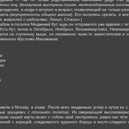
йских лиц, беззвучные выстрелы пушек, железнодорожные соста
ождения, а когда я вступил в возраст, позволяющий не только раз
пать (внутренность общего вагона
). Его пытались срезать, и вс
, мавзолей с надписями: Ленин, Сталин
.)
бом в поселок Медвежий Кут, куда он отправился уже вдвоем с те
Усть-Кут, затем в Октябрьск, Ноябрьск, Восьмимартовск, Нижневар
лся на ступеньку выше, но неизменно чьим-то заместителем и ни
нвенного Муслима Магомаева:
га
тра
го
а
евели в Москву, в
главк
. После всех медвежьих углов и кутов их 
ные хрущевки с птичьего полета)
. Из сверкающей высокомерно
орам нашей карты возил с собою свой леспромхоз, равно как тетя
чений с корицей, сладковатого куриного борща и кисло-сладкого 