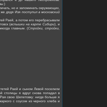
вы
.)
личать, но и запоминать окружающих,
е же дядя Изя
поступил в московский
тей Раей, а потом его перебрасывали
товск (
вспышки на карте Сибири
), и
когда главным. (
Стройки, стройки,
с тетей Раей и сыном Левой поселили
й столицы я вдруг снова попадал в
 Рая свою Шепетовку: нигде больше я
жаркого с соусом из черного хлеба и