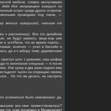
фисной мебели, словно заплутавшие
 дядя Изя непрерывно говорит по
пичный острог среди других острогов.
наженными проводами под током, —
ер многих нуворишей, начиная от
ь к рассказчику
). Все это дизайнер
я, не будут уважать, вице-мэр уже
ли и углУбили, что во время
паати…
пивши, конечно — упал в бассейн и
юсь, да и к забору тоже, деревенские
а приступ шли, с ружьями, наш шофер
огда-то капитаном спецназа — я после
има. Изя сразу в два раза поднял ему
 шестьдесят тысяч на операцию своему
ался… Но что же делать, не смотреть
что усомниться было невозможно: да,
высшим все-таки приветствовалась?
ова (он тоже проживал в Медведкове)