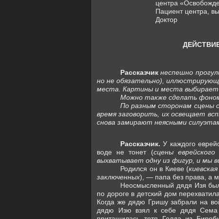
центра «Освобожд
Пациент центра, в
Доктор
ДЕЙСТВИ
Рассказчик
неспешно прогул
но не обязательно), иллюстрирующ
места. Картины и места выбирает р
Можно также сделать фоном
По разным сторонам сцены
время заговорить, их освещает вс
снова замирают неясными силуэта
Рассказчик.
У каждого еврей
воде не тонет (
сцены еврейского
выхватывает одну из фигур, и мы 
Родился он в Киеве (
киевская
заключенных
), ― папа без права, а 
Неосмысленный дядя Изя был
по дороге в детский дом перехватила
Когда же дядю Гришу забрали на вой
дядю Изю взял к себе дядя Сема 
притащилась тетя Голда из Бироб