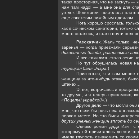
такая просторная, что не заснуть — к
нам там надо! — а мне она для спал
уголок Шепетовки: постелила плете
еще советским пикейным одеялом — 
Нога хорошо срослась, тольк
как в сочинском санатории, только с
много осталось, и стало почти полно
Рассказчик.
Жаль только, не
варенья — когда приезжали серьезн
диковинные блюда, разносимые лаке
И все-таки жить стало легче, 
Но тут обрушилась новая н
турецкая баня Энгра.
)
Признаться, я и сам менее 
женщину за что-нибудь этакое, было
штанах…
Э, нет, встречаясь и прощаяс
то другую, и я теперь припомнил, к
«Поцелуй украдкой».
)
Другое дело — что могли
они
мне, что если бы речь шла о шлюхах
первом месте. Но это были интересн
других ученых женщин вплоть до с
Однако роман дяди Изи
с 
которому ей причиталось двести тон
имела глупость ознакомить со свои