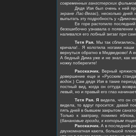
современных гангстерских фильмов
Дядя Изя был очень к ней пр
экране Лас-Вегас
), несколько дней
выпытать эту подробность у «Димочк
Ее горе растопило последний
безошибочно узнавала о появлении н
наливался его лобный зигзаг при са
Тетя Рая.
Мы так сблизились,
кричала!.. Я колотила ногами наши 
вернуться обратно в Медведково! А 
А бедный Дима уже и не знал, как ме
ножку поберегите!
Рассказчик.
Верный кряжист
довершение еще и «Русским стандар
водок.
) Сам дядя Изя в такие период
постный вид, когда он оттуда возвр
левый, но и правый его глаз начинает
Тетя Рая. Я
видела, что он ст
видела, то вдруг просится: давай п
пять дней в бывшем закрытом санато
Только к завтраку, помимо яблока
(
банановые грозди, к которым тще
Рассказчик.
А в последний ра
двухкомнатная каюта, большой плоск