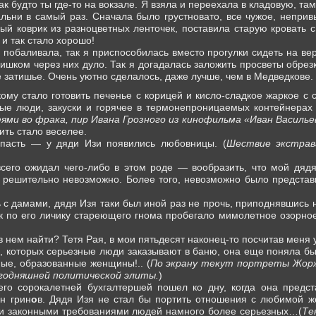
ак будто ты где-то на вокзале. Я взяла и переехала в кладовую, та
ьни в самый раз. Сначала было грустновато, все чужое, неприв
ный коврик из разноцветных ленточек, поставила старую кровать
и так стало хорошо!
о побаливала, так я приспособилась вместо прогулки сидеть на в
лишком через них дуло. Так я догадалась заложить просветы обрезк
е затишье. Очень уютно сделалось, даже лучше, чем в Медведкове.
кому стало готовить печенье с корицей и кисло-сладкое жаркое с 
ые люди, закуски и горячее в термонепроницаемых контейнерах 
ями во фрака, пир Ивана Грозного из кинофильма «Иван Василь
жить стало веселее.
апасть — у дяди Изи появились любовницы. (
Шествие экстрав
всего ожидал чего-либо в этом роде — вообразить, что мой дяд
 решительно невозможно. Более того, невозможно было представи
ь с дамами, дядя Изя таки был иной раз не прочь, приподнявшись н
ак по его личику стареющего гнома пробегало мимолетное озорно
в нем найти? Тетя Рая, в мои пятьдесят наконец-то посчитав меня
, которых серьезные люди заказывают в баню, она еще поняла бы:
ые, образованные женщины!.. (
По экрану текут портреты Жорж
егодняшней политической элиты.
)
его сорокалетней бухгалтершей пошел ко дну, когда она предс
н грин
о
в. Дядя Изя не стал бы портить отношения с любимой ж
ми законными требованиями людей намного более серьезных…(
Те