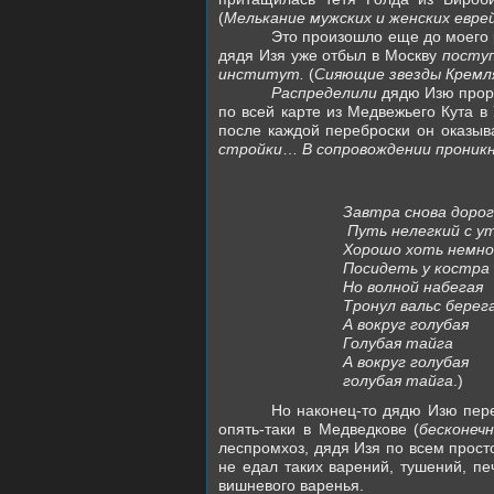
(
Мелькание мужских и женских евре
Это произошло еще до моего р
дядя Изя уже отбыл в Москву
посту
институт.
(
Сияющие звезды Кремля
Распределили
дядю Изю прора
по всей карте из Медвежьего Кута в 
после каждой переброски он оказыва
стройки
…
В сопровождении проник
Завтра снова доро
Путь нелегкий с у
Хорошо хоть немно
Посидеть у костра
Но волной набегая
Тронул вальс берег
А вокруг голубая
Голубая тайга
А вокруг голубая
голубая тайга
.
)
Но наконец-то дядю Изю пер
опять-таки в Медведкове (
бесконеч
леспромхоз, дядя Изя по всем прост
не едал таких варений, тушений, пе
вишневого варенья.