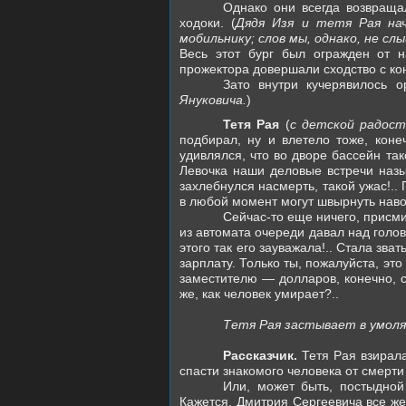
Однако они всегда возвраща
ходоки. (
Дядя Изя и тетя Рая нач
мобильнику; слов мы, однако, не сл
Весь этот бург был огражден от 
прожектора довершали сходство с ко
Зато внутри кучерявилось 
Януковича.
)
Тетя Рая
(
с детской радост
подбирал, ну и влетело тоже, кон
удивлялся, что во дворе бассейн та
Левочка наши деловые встречи наз
захлебнулся насмерть, такой ужас!..
в любой момент могут швырнуть наво
Сейчас-то еще ничего, присми
из автомата очереди давал над голо
этого так его зауважала!.. Стала зв
зарплату. Только ты, пожалуйста, эт
заместителю — долларов, конечно, с
же, как человек умирает?..
Тетя Рая застывает в умол
Рассказчик.
Тетя Рая взирал
спасти знакомого человека от смерт
Или, может быть, постыдной
Кажется, Дмитрия Сергеевича все же