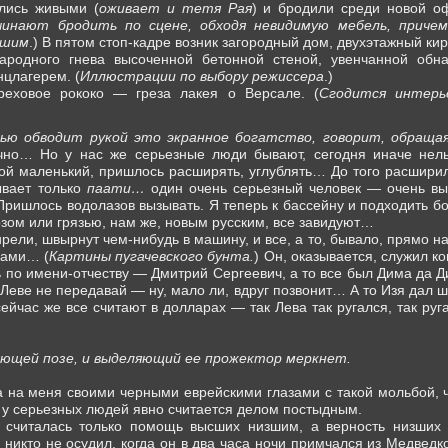
лись живыми (
оживает и тетя Рая
) и бродили среди новой о
инают бродить по сцене, обходя невидимую мебель, причем
ышим
.) В пятом стоп-кадре возник загородный дом, двухэтажный кир
народного гнева высоченной бетонной стеной, увенчанной об
нцлагерем. (
Иллюстрации по выбору режиссера
.)
ореховое рококо — греза лакея о Версале. (
Сгодится интерь
ью обводит рукой это экранное богатство, говорит, обращаяс
ечно… Но у нас же серьезные люди бывают, сегодня иначе нельз
кой маленький, пришлось расширять, углублять… До того расшири
ывает только
паати…
один очень серьезный человек — очень вы
 Пришлось водолазов вызывать. Я теперь к бассейну и подходить бо
зом или грязью, нам же, новым русским, все завидуют…
рели, швырнут чем-нибудь в машину, и все, а то, бывало, прямо н
вами… (
Картины пугачевского бунта.
) Он, оказывается, служил к
ать по имени-отчеству — Дмитрий Сергеевич, а то все был Дима да Д
о Леве не передавай — ну, мало ли, вдруг позвонит… А то Изя дал
ейчас же все считают в долларах — так Лева так ругался, так руг
яющей позе, и выделяющий ее прожектор меркнет.
а на меня своими черными еврейскими глазами с такой мольбой, 
и у серьезных людей явно считается делом постыдным.
 считалась только помощь высших низшим, а верность низших 
 никто не осудил, когда он в два часа ночи примчался из Медведк