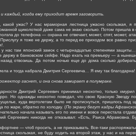
 и каждый, когда ему приходит время заговорить.
 какой ужас? У нас мраморная лестница ужасно скользкая, я по
оманной щиколоткой даже сама не знаю сколько. Потом пришла в се
олзла до телефона — охрана не отвечает, может, спят, может, ат
Прислугу я тоже не держу, а то перед ее приходом все равно при
!.
 а у нас там японский замок с четырнадцатью степенями защиты
 держу в банковском сейфе. Надо ехать на премьеру — а нынешни
 назад отвозишь. Да потом ночью еще до дома сколько добират
сумела и тогда набрала Дмитрия Сергеевича… Я ему так благодарна!
жектор гаснет, и она снова замирает в полумраке.
дарности Дмитрий Сергеевич принимал неохотно, только хмури
рро. Но однажды неохотно поведал, что свою Красную Звезду по
 ущелье, куда вертолетам было не протиснуться, пришлось под 
да по жаре, обратно по холодку. (
По экрану бегут кадры Афганско
нчательно начала называть его по имени и вовсе перестала отдава
й Сергеевич никогда не отказывал: «Есть, Раиса Абрамовна. Бу
мфортнее — чтоб просить, а не приказывать. Все-таки распоряжать
стница скользкая, не буду ходить на второй этаж, у нас и на пер