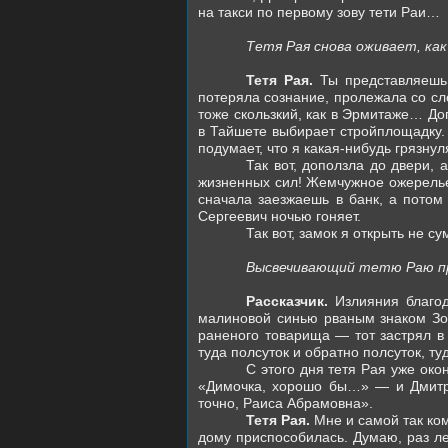
на такси по первому зову тети Раи…
Тетя Рая снова оживает, как
Тетя Рая.
Ты представляешь,
потеряла сознание, пролежала со сл
тоже скользкий, как в Эрмитаже… Доп
в Тайшете выбирает стройплощадку. 
подумает, что я какая-нибудь грязнуля
Так вот, доползла до двери,
жизненных сил! Жемчужное ожерелье
сначала заезжаешь в банк, а потом
Сергеевич ночью гоняет.
Так вот, замок я открыть не 
Высвечивающий тетю Раю про
Рассказчик.
Излияния благо
малиновой синью рваным знаком Зо
раненого товарища — тот застрял в
туда полсуток и обратно полсуток, ту
С этого дня тетя Рая уже око
«Димочка, хорошо бы…» — и Дмитри
точно, Раиса Абрамовна».
Тетя Рая.
Мне и самой так ко
дому приспособилась. Думаю, раз ле