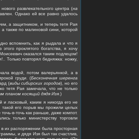
нового развлекательного центра (
на
давлен. Однако ей все равно удалось
ем, а защитником, и теперь тетя Рая
 а также по малиновой сини, которой
дно вспомнить, как я рыдала и что я
 этого проклятого богатства, я хочу
 Моисеевич оказался таким подлецом!
!.. Только повторял бедняжка: ножку,
ала водой, потом валерьянкой, а в
рокой груди. (
Бесконечная шеренга
ард (
виды сибирских городов
), но его
ко тетя Рая замечала, что не только
м планом косящий дядя Изя.
)
й и ласковый, каким я никогда его не
ин такой его порыв мы прожили целых
 точь-в-точь как раньше, даже компот.
лись только министерству торговли
, в их распоряжении была просторная
раммы, и дядя Изя был так счастлив,