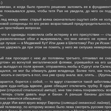
.
)
ивязан, и когда было принято решение заложить ее в фундамент 
 не показывался дома, чтобы тетя Рая не увидела, до чего он по
и».
 лед между ними: старый вояка окончательно ощутил себя не холу
овой соперницы по его резко возраставшей предупредительности,
мых простейших вопросах.
 что я однажды позволила себе истерику в его присутствии — сты
раззолоченные обои и выкрикивала, что мне ничего не нужно из
еще лучше — в Медвежий Кут! Или даже в Шепетовку! Раз уж Исаак
ня удержать да при этом не помять, у него же силушка немеряная
ый паж просидел с нею до половины третьего, отпаивал ее снач
том» из вогнутой металлической фляжки, угревшейся на его ши
ы выпадал из поля зрения, отправляясь якобы в Сургут или Салех
ащался, не мог бы обмануть даже младенца. Более того, как толь
 косить и смотреть в пол, она уже сразу знала: все, опять… (
Крупны
арается, борется с собой, — то вдруг становится такой заботливы
оедем куда-нибудь вдвоем, даже обещает отключить трубку. В од
рии (
строгий сталинский ампир
), мне там очень понравилось: все
, теперь стали давать еще и банан. А раньше бананы достава
тно тянется обезьянка
).
з дядя Изя взял круиз вокруг Европы (
сияющий океанский лайнер
)
ий телевизор, по которому можно было лежа смотреть русские прог