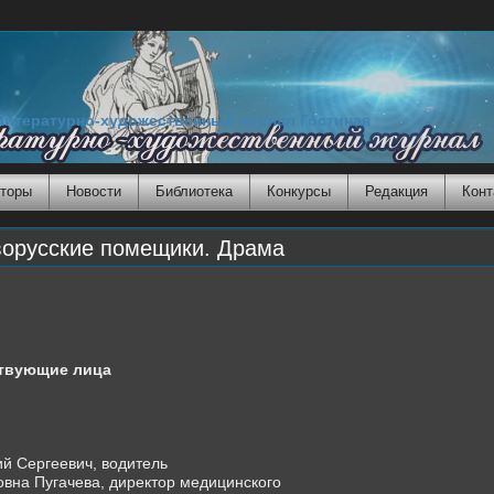
Литературно-художественный журнал Гостиная
торы
Новости
Библиотека
Конкурсы
Редакция
Конт
орусские помещики. Драма
твующие лица
ий Сергеевич, водитель
вна Пугачева, директор медицинского