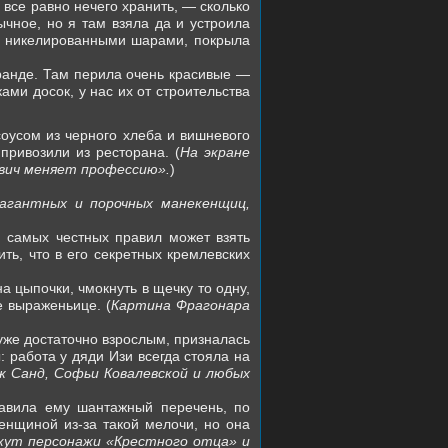
м все равно нечего хранить, — сколько
ычное, но я там взяла да и устроила
 с никелированными шарами, покрыла
еранде. Там перила очень красивые —
ами досок, у нас их от строительства
соусом из черного хлеба и вишневого
привозили из ресторана. (
На экране
евич меняет профессию».
)
агантных и порочных манекенщиц,
я самых честных правил может взять
ть, что в его секретных кремлевских
а цыпочки, чмокнуть в щечку то одну,
е выраженьице. (
Картина Фрагонара
 уже достаточно взрослым, призналась
 работа у дяди Изи всегда стояла на
 Санд, Софьи Ковалевской и любых
тавила ему шантажный перечень, по
енщиной из-за такой мелочи, но она
кут персонажи «Крестного отца» и