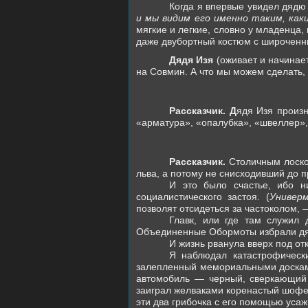
Когда я впервые увидел дядю 
и мы видим его именно таким, ка
мягкие и легкие, словно у младенца,
даже двубортный костюм с широчен
Дядя Изя
(оживает и начинае
на Совмин. А что мы можем сделать,
Рассказчик. Д
ядя Изя произн
«арматура», «опалубка», «швеллер»,
Рассказчик.
Столичным лоском
льва, а потому не снисходивший до п
И это было счастье, ибо н
социалистического застоя. (
Универ
позволят отсидеться за частоколом, 
Главк, или где там служил
Объединенные Обормоты избрали дя
И жизнь рванула вверх под отк
Я наблюдал катастрофически
залепленный мемориальными досками
автомобиль — черный, сверкающий 
заиграл желваками коренастый шофе
эти два грибочка с его помощью усаж