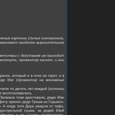
ожные картины (лучше кинохроника,
дчеркивает наиболее выразительные
тветствии с действием им приходит
молкнуть, прожектор гаснет, и они
чок, который и в огне не горит, и в
ядя Изя (
прожектор на мгновенье
учили по десять лет каждый (
колонны
е воспользовалась.
 Залмана тоже арестовали, дядю Изю
афету принял дядя Гриша из Горького.
. А когда тетя Дора умерла от тифа,
рострельной пушки, за дядей Изей
обрался и до нашего леспромхоза.