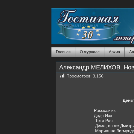
Журнал Гостиная
Главная
О журнале
Архив
Ав
Александр МЕЛИХОВ. Нов
Просмотров:
3,156
Дейс
Рассказчик
Дядя Изя
Тетя Рая
Дима, он же Дмитр
Марианна Зигмундо