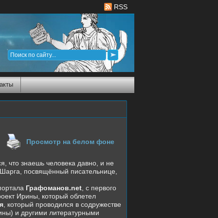
RSS
акты
Просмотр на белом фоне
 что знаешь человека давно, и не
ы Шарга, посвящённый писательнице,
 портала
Графоманов.
net
,
c
первого
роект Ирины, который облетел
я
, который проводился в содружестве
ины) и другими литературными