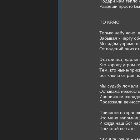
Подари нам тепло ч
Разреши просто Быт
ПО КРАЮ
Только небу ясно, 
Забывая к чёрту об
Мы идём упрямо по
От падений вниз от
Эта фишка, дарлинг
Кто корону утром л
Тем, кто ныне/присн
Бог ключи от рая, в
Мы судьбу ломали 
Остывала нежность 
Ироничным взглядо
Провожали вечность
Присягни на краешк
Что меня запомнишь 
И когда наш Бог на
Посчитай всё это…
___
* sicut te ipsum – к