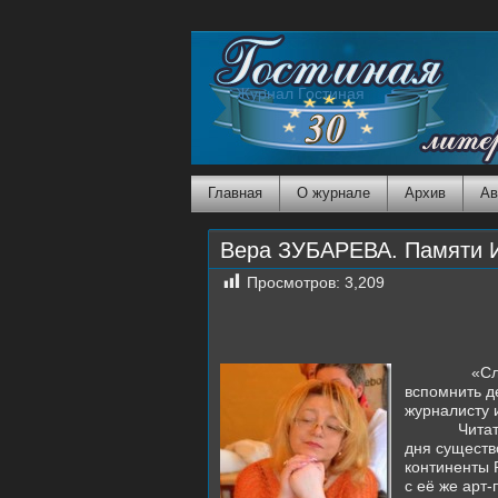
Журнал Гостиная
Главная
О журнале
Архив
Ав
Вера ЗУБАРЕВА. Памяти Ир
Просмотров:
3,209
«Случается 
вспомнить д
журналисту 
Чита
дня существ
континенты 
с её же арт