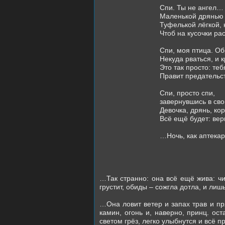
Спи. Ты не ангел… 
Маленькой дрянью 
Туфелькой лёгкой, 
Чтоб на кусочки р
Спи, моя птица. О
Некуда рваться, и 
Это так просто: теб
Правит предательс
Спи, просто спи,
завернувшись в сво
Девочка, дрянь, ко
Всё ещё будет: вер
…Ночь, как аптекар
…Так странно: она всё ещё жива: чи
грустит, обиды – сожгла дотла, и лиш
…Она ловит ветер и запах трав и пря
камин, огонь и, наверно, принц. ос
светом грёз, легко улыбнутся и всё пр