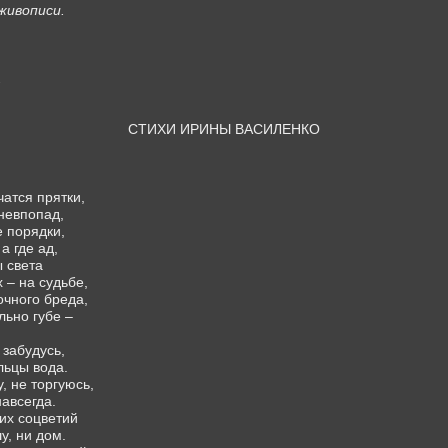
живописи.
.
СТИХИ ИРИНЫ ВАСИЛЕНКО
чатся прятки,
 невпопад,
 порядки,
а где ад,
 света
 – на судьбе,
очного бреда,
льно губе –
 забудусь,
альцы вода.
, не торгуюсь,
авсегда.
их соцветий
у, ни дом.