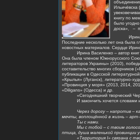
объединения
Ильичёвска 
увековечива
книгу по м
было угодно
доска»,
–
Ирин
Последние несколько лет она была 
новостных материалов. Сердце Ирины
Ирина Василенко – автор книг
Она была членом Южнорусского Союза
литераторов Украины» (2010), побед
составительство многих сборников («
публикации в Одесской литературно
«Крылья» (Луганск), литературно-худ
«Провинция у моря» (2013, 2014, 201
«Diligans» (Одесса) и др.
«Сегодняшний творческий Чер
И закончить хочется словами
Через дорогу – напротив – 
мечты, воплощённой в жизнь – арт
Ты с нами.
Мы с тобой – с твоим голос
птица, душа маленькой провинции у
«Территория I» связана с тв