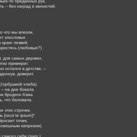
ьих-то преданных рук,
ь – без наград и амнистий.
во что мы влезли,
ет злословья.
 краю лезвий,
крестясь (любовью?)
, для самых дерзких,
егко примерит.
о остался в детстве, –
здохнув, доверит.
(горбушкой хлеба).
– на дне бокала.
м бродяги-Хэма
, что баловала.
е этих строчек,
[sicut te ipsum]*.
бросает точек,
 смешным капризом)
ак самого себя
(лат.)