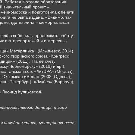
. Работая в отделе образования
й значительный проект –
-Черноморска и подготовила к печати
книга не была издана. «Видимо, так
 доме, где ты жила – мемориальная
шла в себе силы продолжить работу.
ых фоторепортажей и интересных
ицей Метерлинка» (Ильичевск, 2014).
кого творческого союза «Конгресс
диции» (2011).
На её счету
ску-Черноморску» (2019) и др.),
ие», альманахах «ЛитЭРА» (Москва),
, «Открывая имена» (2008, Одесса),
анкт-Петербург), «Ликбез» (Барнаул),
е Леонид Куликовский.
рдинаторы твоего детища, твоей
ая ничейная кошка, метерлинковская