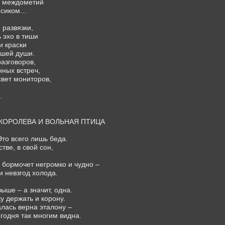
ду междометий
босиком…
 развязки,
ь эхо в тиши
и краски
гшей души.
разговоров,
нных встреч,
вет мониторов,
.
 КОРОЛЕВА И ВОЛЬНАЯ ПТИЦА
Это всего лишь беда.
стве, в свой сон,
, бормочет негромко и чудно –
и невзгод холода.
выше – а значит, одна.
у держать и корону.
алась верна эталону –
годня так многим видна.