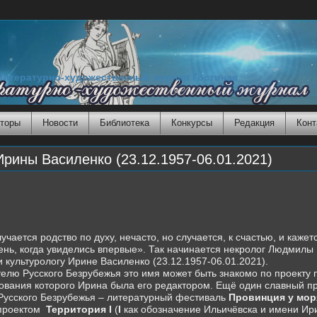
Литературно-художественный журнал Гостиная
торы
Новости
Библиотека
Конкурсы
Редакция
Конт
ины Василенко (23.12.1957-06.01.2021)
родство по духу, нечасто, но случается, к счастью, и кажется,
ень, когда увиделись впервые». Так начинается некролог Людмил
и культурологу Ирине Василенко (23.12.1957-06.01.2021).
телю Русского Безрубежья это имя может быть знакомо по проекту
ования которого Ирина была его редактором. Ещё один славный п
Русского Безрубежья – литературный фестиваль
Провинция у мор
-проектом
Территория
I
(
I
как обозначение Ильичёвска и имени Ир