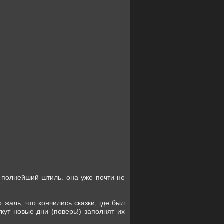
– полнейший штиль. она уже почти не
 жаль, что кончились сказки, где был
кут новые дни (поверь!) заполнят их