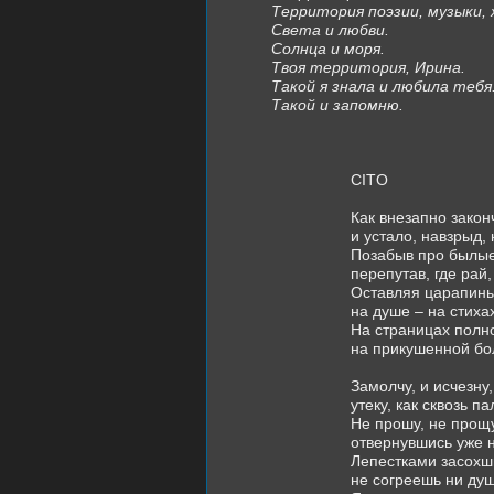
Территория поэзии, музыки, 
Света и любви.
Солнца и моря.
Твоя территория, Ирина.
Такой я знала и любила тебя
Такой и запомню.
CITO
Как внезапно закон
и устало, навзрыд,
Позабыв про былые
перепутав, где рай, 
Оставляя царапины
на душе – на стихах
На страницах полн
на прикушенной бо
Замолчу, и исчезну,
утеку, как сквозь п
Не прошу, не прощу
отвернувшись уже н
Лепестками засохш
не согреешь ни душ