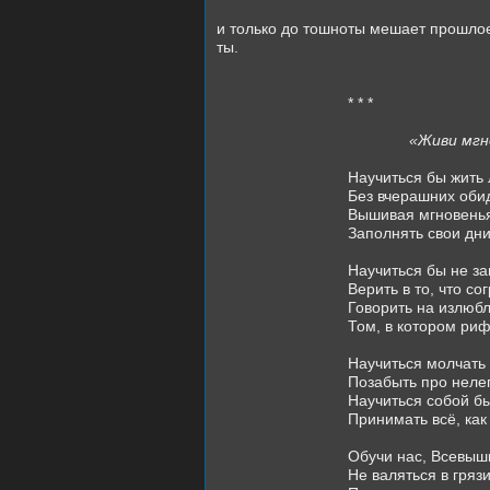
и только до тошноты мешает прошлое
ты.
* * *
«Живи мгн
Научиться бы жить
Без вчерашних обид
Вышивая мгновень
Заполнять свои дни
Научиться бы не за
Верить в то, что со
Говорить на излюбл
Том, в котором ри
Научиться молчать 
Позабыть про неле
Научиться собой бы
Принимать всё, как 
Обучи нас, Всевышн
Не валяться в грязи