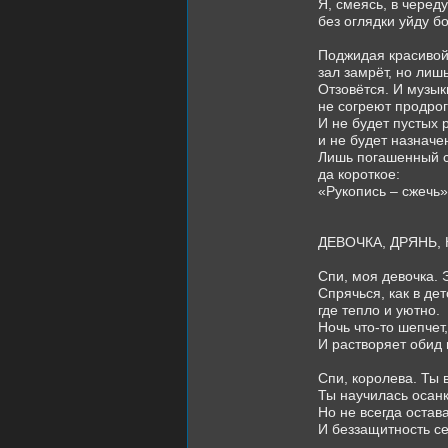
Я, смеясь, в чере
без оглядки уйду 
Поджидая красивой
зал замрёт, но лиш
Отзовётся. И музык
не согреют продро
И не будет пустых 
и не будет назначе
Лишь погашенный с
да короткое:
«Рукопись – сжечь»
ДЕВОЧКА, ДРЯНЬ,
Спи, моя девочка. 
Спрячься, как в дет
где тепло и уютно.
Ночь что-то шепчет
И растворяет обид 
Спи, королева. Ты 
Ты научилась осанк
Но не всегда остав
И беззащитность се