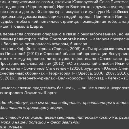
ми и творческими союзами, включая Южнорусский Союз Писателей
(сегодняшнего Черноморска), Ирина Василенко задумала очередно
ние памяти деятелей литературы, искусства и культуры Ильичёвска
емориальным доскам выдающихся людей города.
При жизни Ирины 
 судьбе, чтобы в ней появилась страница, посвящённая тебе, а на
пишет Людмила Шарга.
а перенесла сложную операцию в связи с онкозаболеванием, но на
главным редактором сайта
Chernomorsk.news
– автором прекрасн
 Василенко остановилось вечером, 6 января.
 стихов «Кофейные зёрна» (Одесса, 2008) и «Ты прикидывалась пт
 Писателей (2010) и Одесской областной организации Всеукраинс
ителем международного литературного фестиваля «Славянские тра
Пространство слова.od.ua» (2010), «Сто признаний в любви Ильичёв
й антологии «Солнечное Сплетение» (2010), журнале «Южное Сиян
ожественных сборниках «Территория I» (Одесса, 2006, 2007, 2010)
5, 2016), интернет-журналах «Великороссъ» (Москва), «Легенс» (С
номорск сложно представить без неё»,
– пишет в своём некролог
 из некролога Людмилы Шарга:
кафе «Рандеву», где мы не раз собирались, организаторы и коо
-фестиваля «Провинция у моря».
ом, с твоими стихами, ангел светлый, питерская косточка, рыж
 моря и нашей большой – фестивальной.
оим именем.