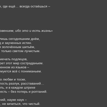
, где ещё… всегда остаёшься –
овением, ибо это и есть жизнь»
 лишь сегодняшним днём,
 и заученных истин.
я золочённым шитьём,
 только светом лучистым.
мечать подлецов,
грет этот мир состраданьем.
енном из языков –
фмуется всё с пониманьем.
о любви и тоске,
пость разлук, расставаний…
ть, и в каждом штрихе
есть – без потерь и роптаний.
ий, науке наук –
, не кичиться, что чистый.