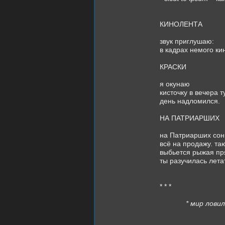
КИНОЛЕНТА
звук приглушаю:
в кадрах немого к
КРАСКИ
я окунаю
кисточку в вечера т
день надломился.
НА ПАТРИАРШИХ
на Патриарших сон
всё на продажу. та
выбьется рыжая пр
ты разучилась лета
* * *
* мир лови