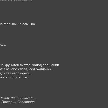
ино фальши не слышно.
ушь.
но кружится листва, холод прощаний.
ют в ознобе слова, лёд ожиданий.
ядь так непокорно…
ть? это притворно.
л меня, но не поймал…
Григорий Сковорода