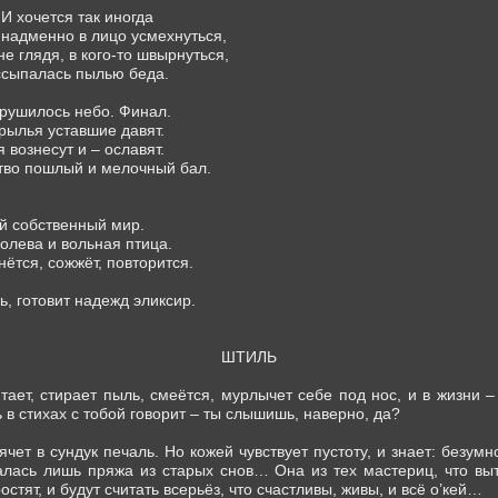
И хочется так иногда
надменно в лицо усмехнуться,
не глядя, в кого-то швырнуться,
ассыпалась пылью беда.
брушилось небо. Финал.
крылья уставшие давят.
я вознесут и – ославят.
тво пошлый и мелочный бал.
й собственный мир.
ролева и вольная птица.
нётся, сожжёт, повторится.
ь, готовит надежд эликсир.
ШТИЛЬ
тает, стирает пыль, смеётся, мурлычет себе под нос, и в жизни 
ь в стихах с тобой говорит – ты слышишь, наверно, да?
чет в сундук печаль. Но кожей чувствует пустоту, и знает: безумно
талась лишь пряжа из старых снов… Она из тех мастериц, что выт
остят, и будут считать всерьёз, что счастливы, живы, и всё о’кей…