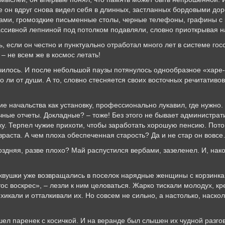
не он вдруг снова видел себя в длинных, застланных бордовыми до
ками, громоздкие письменные столы, черные телефоны, графины с
ассивной лепниной под потолком подавляли, словно приоткрывая н
ь, если он честно и пунктуально отработал много лет в системе го
– не всем же в космос летать!
чилось. И после небольшой паузы потянулось однообразное «харе
о ли от души. А то, словно стесняется своих восточных речитативо
ие начальства как установку, профессионально лукавил, где нужно
ые отчеты. Докладные? – тоже! Без этого не бывает администрат
у. Терпел чужие прихоти, чтобы заработать хорошую пенсию. Пото
зраста. А чем плоха обеспеченная старость? Да и не стар он вовс
 поздняя, разве плохо? Май распустился вербами, зазеленел. И, нак
рквушки уже возвращались в поселок нарядные женщины с корзинк
тос воскрес», – лезли к ним целоваться. Жарко тискали молодух, к
хикали и отталкивали их. Но совсем не сильно, а настолько, наскол
шел паренек с косичкой. И на веранде был слышен их чудной разгов