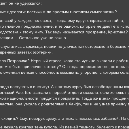
вет, он не удержался:
зные идеологи: постижим ли простым гностиком смысл жизни?
 он свой у каждого человека, – когда ему вдруг открывается тайна, 
о главное предназначение, и те ошибки, которые не дают его испо
одготовка к этому мигу. Так ведь называется прозрение, Кристина?
лядом. – Остальное уже не важно.
 спустились с крыльца, пошли по улочке, как осторожно и бережно 
дренных заветах эзотерики.
ла Петровича? Нервный стресс, когда его чуть не выгнали с работ
цо мог быть привлечен к ответу? Он тогда пережил много, потерял 
аложенная цепкая способность выживать, упорство, с которым сел
 сюда поступать в институт. А к пятому курсу был освобожденным к
оглазой Рае. Его вызвали в первый отдел и сказали: если хочешь п
кой национальности придется прекратить. Тогда же в знак прощен
астью, она уехала с родителями в Хайфу, так и не узнав причин
вь сходить? Ему, неверующему, эта мысль показалась забавной. Н
е лежала круглая тень купола. Из певчей темноты беленого к праз