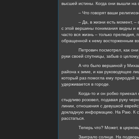
высшей истины. Когда они вышли на с
– Что говорят ваши религио
– Да, в жизни есть момент, –
с этой вершины понимания видны и ег
часто вся жизнь – только прелюдия, п
обращенной к нему восторженным взг
Петрович посмотрел, как они
руки своей спутницы, забыв о целому
А что было вершиной у Михаи
района к зиме, и как руководящее ли
который раз помогла ему природой з
удерживается в городе.
Когда-то и он робко приехал
стыдливо розовел, подавая руку черн
линии, отношения с девушкой еврейс
докладную информацию. На Раю. К сч
расстаться.
Теперь что? Может, в церко
Заиграло солнце. На подворь