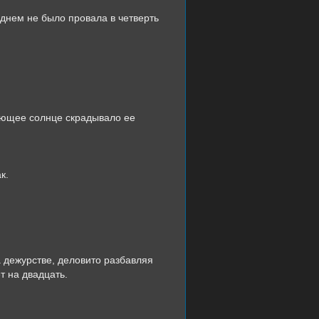
 днем не было провала в четверть
реющее солнце скрадывало ее
к.
а дежурстве, деловито разбавляя
т на двадцать.