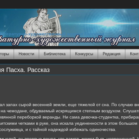
Литературно-художественный журнал Гостиная
торы
Новости
Библиотека
Конкурсы
Редакция
Конт
я Пасха. Рассказ
ал запах сырой весенней земли, еще тяжелой от сна. По случаю в
ел на чемодане, обдуваемый искрящимся степным воздухом. Слуша
ревянной переборкой веранды. Ни сама девочка-студентка, прибира
аитскими четками в руке, она искала уединенности в этом большом
сослуживца, и с тайной надеждой избежать одиночества.
мыслей, он впервые понял, что память может быть непрошенной. 