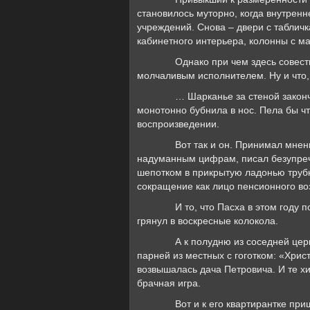
становилось муторно, когда внутрен
учреждений. Снова – двери с таблич
кабинетного интерьера, колонны с м
Однако при чем здесь совест
молчаливым исполнителем. Ну и что, 
… Шарканье за стеной закон
монотонно бубнила в нос. Пела бы чт
воспроизведении.
Вот так и он. Принимал мнен
надуманным цифрам, писал безупречн
шепотком в прикрытую ладонью трубк
сокращение как лицо пенсионного во
И то, что Пасха в этом году
грянул в воскресные колокола.
А к полудню из соседней це
парней из местных с гоготком: «Хрис
возвышалась дача Петровича. И те хи
брачная игра.
Вот и к его квартирантке при