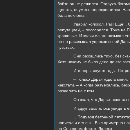
Зайти он не решился. Старуха-богом
щепоть, неумело перекрестился. Наве
била поклоны.
Ударил колокол. Раз! Еще!..
репутацией, – поссорился. Тоже на П
крашеные. И кулич ел, но называл ег
он не расслышал упреков своей Дарь
чувствах.
Они разошлись тихо, без ска
Хотя никому не было дела до его за
И теперь, спустя годы, Петр
– Только Дарья ждала меня, 
некстати. – А когда разъехались, бе
разделить не с кем.
Он знал, что Дарья тоже так 
И вдруг захотелось увидеть е
…Подъезд бетонной пятиэтажк
написал и его сын. Был примерно нак
на Северном флоте. Далеко…