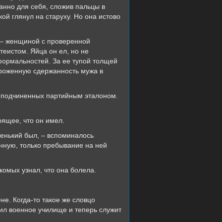
анно для себя, сложив пальцы в
ой глянул на старуху. Но она истово
й, – женщиной с проверенной
теистом. Яйца он ел, но не
 формальностей. За ее тупой толщей
ороженную сдержанность мужа в
я подчиненных партийным эталоном.
оящее, что он имел.
ченький был, – вспоминалось
енную, только пребывание на ней
акомых узнал, что она болела.
не. Когда-то такое же словцо
чил военное училище и теперь служит