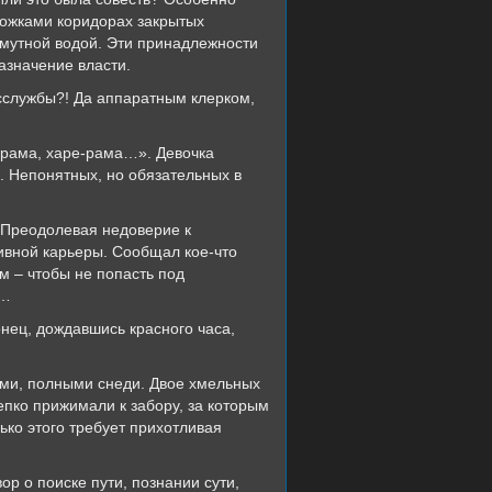
рожками коридорах закрытых
 мутной водой. Эти принадлежности
азначение власти.
ссслужбы?! Да аппаратным клерком,
-рама, харе-рама…». Девочка
в. Непонятных, но обязательных в
. Преодолевая недоверие к
ивной карьеры. Сообщал кое-что
м – чтобы не попасть под
е…
онец, дождавшись красного часа,
ами, полными снеди. Двое хмельных
репко прижимали к забору, за которым
ько этого требует прихотливая
ор о поиске пути, познании сути,