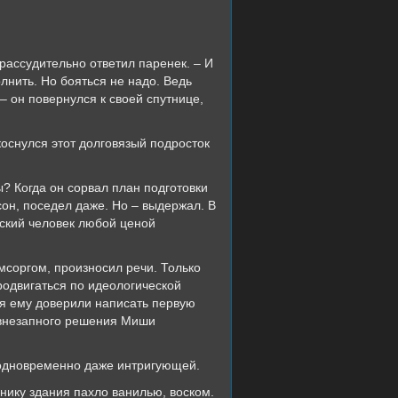
– рассудительно ответил паренек. – И
лнить. Но бояться не надо. Ведь
 – он повернулся к своей спутнице,
коснулся этот долговязый подросток
ы? Когда он сорвал план подготовки
сон, поседел даже. Но – выдержал. В
ьский человек любой ценой
омсоргом, произносил речи. Только
родвигаться по идеологической
ия ему доверили написать первую
у внезапного решения Миши
о одновременно даже интригующей.
днику здания пахло ванилью, воском.