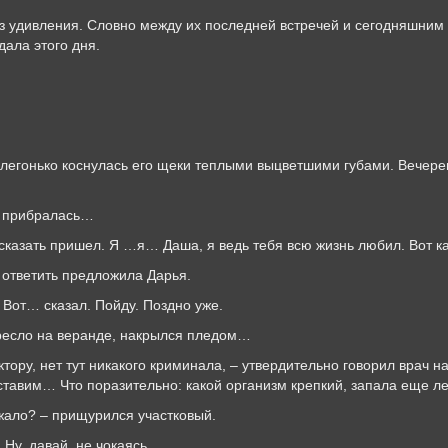
ез удивления. Словно между их последней встречей и сегодняшним
дала этого дня.
 и легонько коснулась его щеки теплыми выцветшими губами. Вече
ы прибралась…
 сказать пришел. Я …я… Даша, я ведь тебя всю жизнь любил. Вот ка
о ответить предложила Дарья.
 – Вот… сказал. Пойду. Поздно уже.
кресло на веранде, накрылся пледом…
ктору, нет тут никакого криминала, – утвердительно говорил врач н
оставим… Что поразительно: какой организм крепкий, запала еще ле
ржало? – прищурился участковый.
 Ну, давай, не чокаясь.