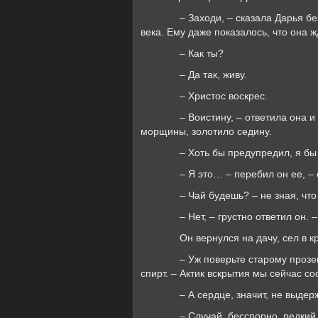
– Заходи, – сказала Дарья б
века. Ему даже показалось, что она ж
– Как ты?
– Да так, живу.
– Христос воскрес.
– Воистину, – ответила она
морщины, золотило седину.
– Хоть бы предупредил, я б
– Я это… – перебил он ее, –
– Чай будешь? – не зная, чт
– Нет, – грустно ответил он.
Он вернулся на дачу, сел в 
– Уж поверьте старому прозе
спирт. – Актик вскрытия мы сейчас с
– А сердце, значит, не выде
– Случай, бесспорно, редкий.