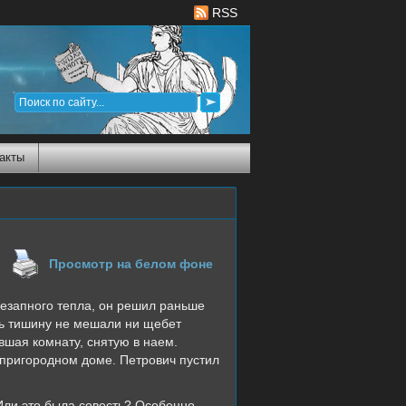
RSS
акты
Просмотр на белом фоне
незапного тепла, он решил раньше
ть тишину не мешали ни щебет
вшая комнату, снятую в наем.
 пригородном доме. Петрович пустил
Или это была совесть? Особенно