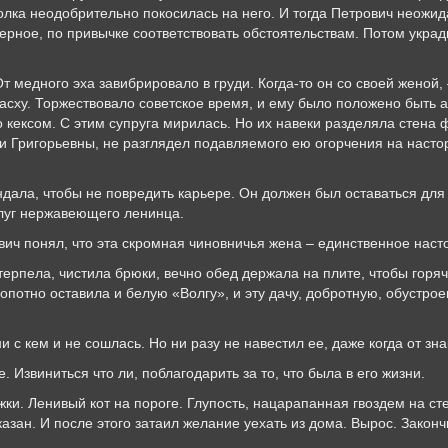
олка неодобрительно покосилась на него. И тогда Петрович неожид
рное, по привычке соответствовать обстоятельствам. Потом украдк
 От медного эха завибрировало в груди. Когда-то он со своей жено
асху. Торжествовало советское время, и ему было положено быть а
о кексом. С этим супруга мирилась. Но их навеки разделяла стена
и Григорьевны, не разглядел подавляемого ею огорчения на наст
ндала, чтобы не повредить карьере. Он должен был оставаться дл
слуг нержавеющего ленинца.
ович понял, что эта скромная чиновничья жена – единственное наст
терпела, чистила брюки, вечно обед держала на плите, чтобы горя
зропотно оставила и белую «Волгу», и эту дачу, добротную, обустро
ни с кем и не сошлась. Но ни разу не навестил ее, даже когда от зн
е. Извиниться что ли, поблагодарить за то, что была в его жизни.
и. Ленивый кот на пороге. Глупость, нацарапанная гвоздем на сте
азан. И после этого затаил желание уехать из дома. Вырос. Закон