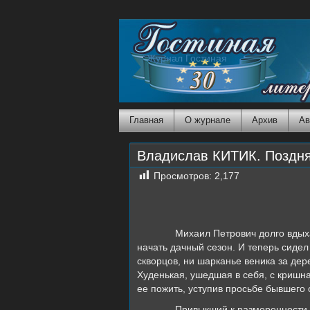
Журнал Гостиная
Главная
О журнале
Архив
Ав
Владислав КИТИК. Поздня
Просмотров:
2,177
Михаил Петрович долго вдых
начать дачный сезон. И теперь сид
скворцов, ни шарканье веника за де
Худенькая, ушедшая в себя, с кришн
ее пожить, уступив просьбе бывшего 
Привыкший к размеренности 