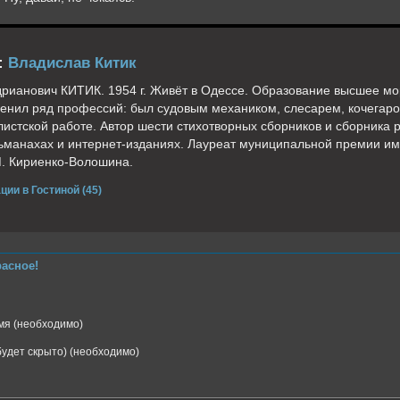
:
Владислав Китик
рианович КИТИК. 1954 г. Живёт в Одессе. Образование высшее мо
енил ряд профессий: был судовым механиком, слесарем, кочегар
листской работе. Автор шести стихотворных сборников и сборника р
ьманахах и интернет-изданиях. Лауреат муниципальной премии им.
. Кириенко-Волошина.
ции в Гостиной (45)
расное!
я (необходимо)
(будет скрыто) (необходимо)