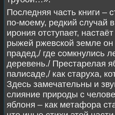
Последняя часть книги – 
по-моему, редкий случай 
ирония отступает, настаёт
рыжей ржевской земле он
прадед,/ где сомкнулись 
деревень./ Престарелая я
палисаде,/ как старуха, к
Здесь замечательны и звук
слияние природы с челов
яблоня – как метафора ст
что иные стихи этой части