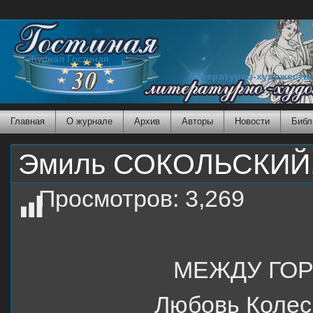
Журнал Гостиная
Литературно-художеств
Главная
О журнале
Архив
Авторы
Новости
Библ
Эмиль СОКОЛЬСКИЙ. 
Просмотров:
3,269
МЕЖДУ ГОР
Любовь Колес