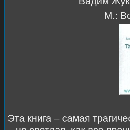
Вадим Жук,
М.: В
Эта книга – самая трагич
– но светлая, как все прочи