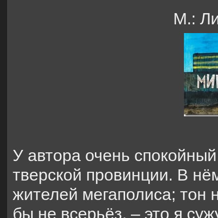
М.: Л
У автора очень спокойный 
тверской провинции. В нём
жителей мегаполиса; тон н
бы не всерьёз, – это я су