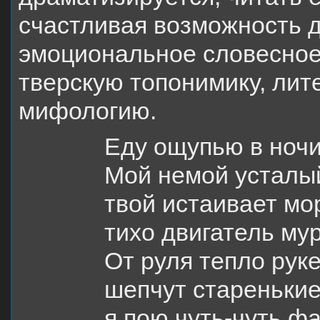
счастливая возможность д
эмоциональное словесное 
тверскую топонимику, лит
мифологию.
Еду ощупью в ночи
Мой немой усталый
твой истаивает мо
тихо двигатель мур
От руля тепло руке
шепчут стареньки
я пою чуть-чуть ф