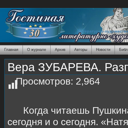
Журнал Гостиная
Литературно-художеств
Главная
О журнале
Архив
Авторы
Новости
Библ
Вера ЗУБАРЕВА. Раз
Просмотров:
2,964
Когда читаешь Пушкина
сегодня и о сегодня. «Нат