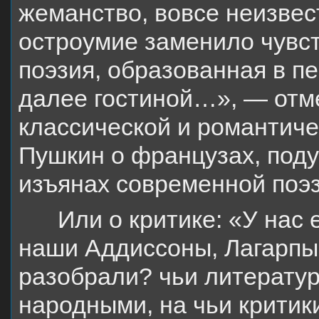
жеманство, вовсе неизве
остроумие заменило чувс
поэзия, образованная в п
далее гостиной…», — отме
классической и романтичес
Пушкин о французах, поду
изъянах современной поэз
Или о критике: «У нас 
наши Аддиссоны, Лагарпы,
разобрали? чьи литерату
народными, на чьи критик