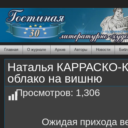
Журнал Гостиная
Литературно-художеств
Главная
О журнале
Архив
Авторы
Новости
Библ
Наталья КАРРАСКО-
облако на вишню
Просмотров:
1,306
Ожидая прихода в