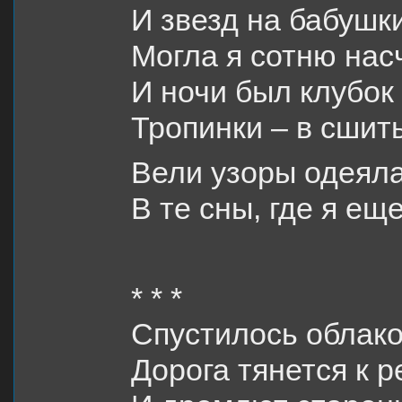
И звезд на бабушк
Могла я сотню нас
И ночи был клубок
Тропинки – в сшит
Вели узоры одеял
В те сны, где я ещ
* * *
Спустилось облако
Дорога тянется к р