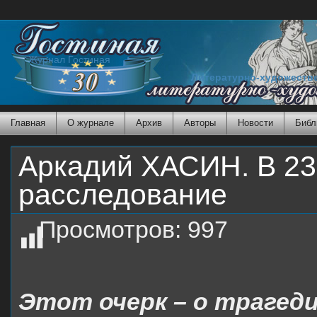
Журнал Гостиная
Литературно-художеств
Главная
О журнале
Архив
Авторы
Новости
Библ
Аркадий ХАСИН. В 23
расследование
Просмотров:
997
Этот очерк – о трагеди