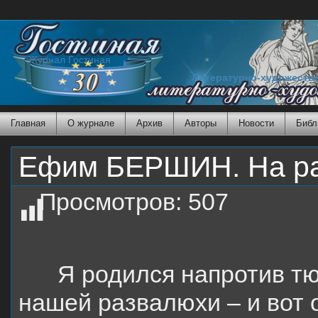
Журнал Гостиная
Литературно-художеств
Главная
О журнале
Архив
Авторы
Новости
Библ
Ефим БЕРШИН. На ра
Просмотров:
507
Я родился напротив т
нашей развалюхи – и вот о