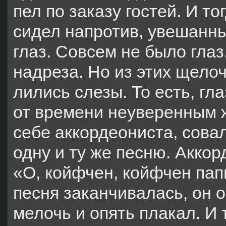
пел по заказу гостей. И то
сидел напротив, увешанны
глаз. Совсем не было глаз
надреза. Но из этих щело
лились слезы. То есть, гл
от времени неуверенным ж
себе аккордеониста, совал
одну и ту же песню. Аккор
«О, койфчен, койфчен пап
песня заканчивалась, он 
мелочь и опять плакал. И 