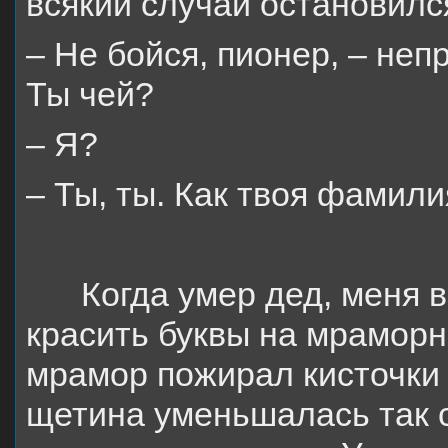
всякий случай остановилс
– Не бойся, пионер, – неп
Ты чей?
– Я?
– Ты, ты. Как твоя фамил
Когда умер дед, меня 
красить буквы на мрамор
мрамор пожирал кисточки 
щетина уменьшалась так с