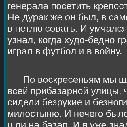
генерала посетить крепост
Не дурак же он был, в сам
в петлю совать. И умчался
узнал, когда худо-бедно г
играл в футбол и в войну.
По воскресеньям мы шл
всей прибазарной улицы, 
сидели безрукие и безног
милостыню. И нечего было
шли на базар. И я уже зна