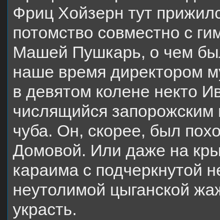
Фриц Хойзерн тут прижилс
потомство совместно с ги
Машей Пушкарь, о чем бы
наше время директором му
в девятом колене некто И
числящийся запорожским к
чуба. Он, скорее, был пох
Домовой. Или даже на кры
караима с подчеркнутой 
неутолимой цыганской жаж
украсть.