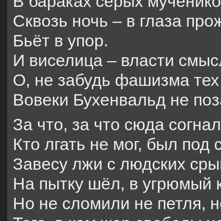
В бараках серых мученико
Сквозь ночь – в глаза про
Бьёт в упор.
И виселица – власти смыс
О, не забудь фашизма тех
Вовеки Бухенвальд не поз
За что, за что сюда согна
Кто лгать не мог, был под
Завесу лжи с людских сры
На пытку шёл, в угрюмый 
Но не сломили не петля, 