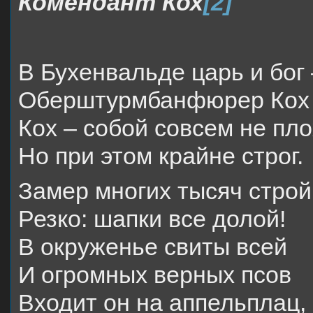
Комендант Кох
[2]
В Бухенвальде царь и бог 
Оберштурмбанфюрер Кох
Кох – собой совсем не пло
Но при этом крайне строг.
Замер многих тысяч строй
Резко: шапки все долой!
В окруженье свиты всей
И огромных верных псов
Входит он на аппельплац,