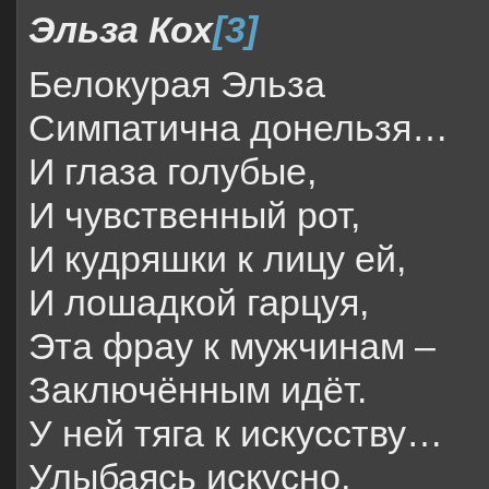
Эльза Кох
[3]
Белокурая Эльза
Симпатична донельзя…
И глаза голубые,
И чувственный рот,
И кудряшки к лицу ей,
И лошадкой гарцуя,
Эта фрау к мужчинам –
Заключённым идёт.
У ней тяга к искусству…
Улыбаясь искусно,