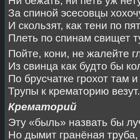
Ни бежать, ни петь уж нет
За спиной эсесовцы хохочу
И скользят, как тени по пя
Плеть по спинам свищет ту
Пойте, кони, не жалейте г
Из свинца как будто бы ко
По брусчатке грохот там и 
Трупы к крематорию везут.
Крематорий
Эту «быль» назвать бы л
Но дымит гранёная труба,