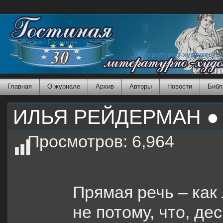
Журнал Гостиная
Литературно-художеств
Главная
О журнале
Архив
Авторы
Новости
Библ
ИЛЬЯ РЕЙДЕРМАН ●
Просмотров:
6,964
Прямая речь – как
не потому, что, дес