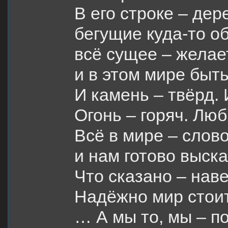
В его строке – дер
бегущие куда-то о
всё сущее – желае
и в этом мире быт
И камень – твёрд. 
Огонь – горяч. Лю
Всё в мире – слов
и нам готово выска
Что сказано – наве
Надёжно мир стоит
… А мы то, мы – п