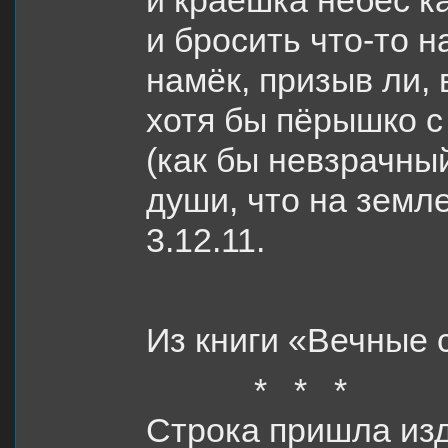
и краешка небес к
и бросить что-то н
намёк, призыв ли, 
хотя бы пёрышко с
(как бы невзрачны
души, что на земл
3.12.11.
Из книги «Вечные 
* * *
Строка пришла из