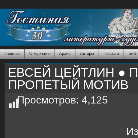
Журнал Гостиная
Литературно-художеств
Главная
О журнале
Архив
Авторы
Новости
Библ
EВСЕЙ ЦЕЙТЛИН ● 
ПРОПЕТЫЙ МОТИВ
Просмотров:
4,125
Из