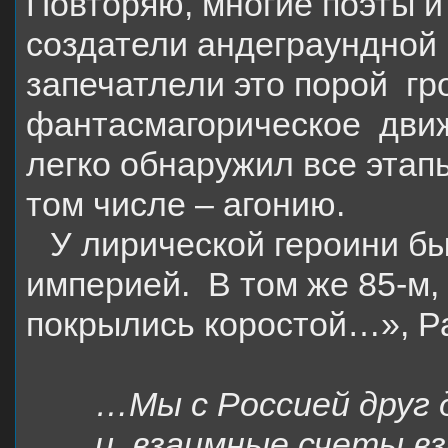
Повторяю, многие поэты и
создатели андеграундной 
запечатлели это порой
гр
фантасмагорическое
движ
легко обнаружил все этап
том числе – агонию.
У лирической героини б
империей.
В том же 85-м,
покрылись коростой…», Ра
…Мы с Россией друг 
и, взаимные счеты вз