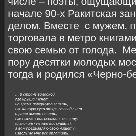
числе – поэты, ощущающи
начале 90-х Ракитская з
делом. Вместе
с мужем, 
торговала в метро книгам
свою семью от голода.
Ме
пору десятки молодых мос
тогда и родился «Черно-б
... В стране волоокой,
где крыша течет,
но время повернуто вспять,
где каждая сука открыла свой счет
и даже имеет печать,
где нынче у вас миллион на счету,
(а значит - не мне вас судить),
я вам предъявляю свою нищету -
извольте мне все оплатить...