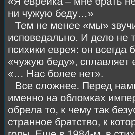
«Я еврейка – мне брать не
ни чужую беду…»
Тем не менее «мы» звучи
исповедально. И дело не 
психики еврея: он всегда
«чужую беду», сплавляет е
«… Нас более нет».
Все сложнее. Перед нами
именно на обломках импер
обрела то, к чему так бе
странное братство, к кото
годы. Еще в 1984-м, в сти