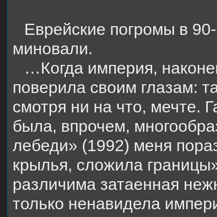
Е
врейские погромы в 90-
миновали.
…Когда империя, наконец
поверила своим глазам: т
смотря ни на что, мечте. 
была, впрочем, многообра
лебеди» (1992) меня пора
крылья, сложила границы»
различима затаенная нежн
только ненавидела импе