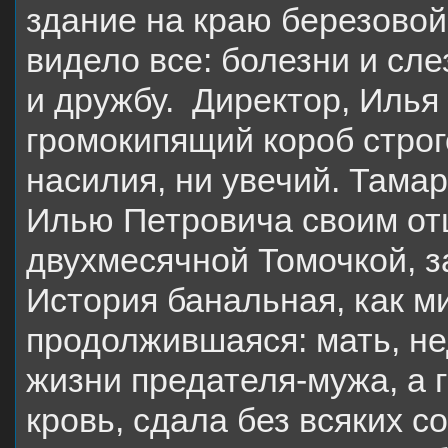
здание на краю березово
видело все: болезни и сле
и дружбу. Директор, Илья
громокипящий короб строго
насилия, ни увечий. Тама
Илью Петровича своим отц
двухмесячной Томочкой, з
История банальная, как ми
продолжившаяся: мать, н
жизни предателя-мужа, а г
кровь, сдала без всяких с