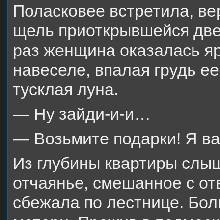
Поласковее встретила, ве
щель приоткрывшейся двер
раз женщина оказалась яр
навеселе, впалая грудь ее
тусклая луна.
— Ну зайди-и-и…
— Возьмите подарки! Я ва
Из глубины квартиры слы
отчаянье, смешанное с о
сбежала по лестнице. Бол