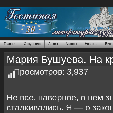
Журнал Гостиная
Литературно-художеств
Главная
О журнале
Архив
Авторы
Новости
Библ
Мария Бушуева. На к
Просмотров:
3,937
Не все, наверное, о нем з
сталкивались. Я — о зако