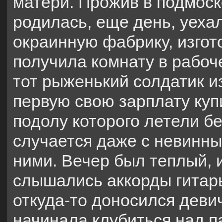
матери. Прожив в подмоско
родилась, еще день, уехал
окраинную фабрику, изгот
получила комнату в рабоч
тот рыженький солдатик и
первую свою зарплату куп
подолу которого летели бе
случается даже с невинны
ними. Вечер был теплый, 
слышались аккорды гитар
откуда-то доносился девич
начинала клубиться над п