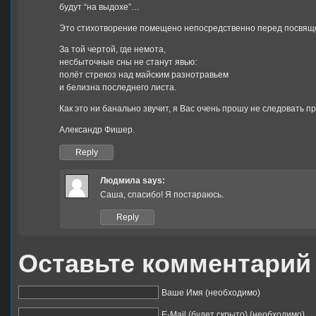
будут “на выдохе”…
Это стихотворение помещено непосредственно перед посвящ
За той чертой, где немота,
несбыточные сны не станут явью:
полёт стрекоз над майским разнотравьем
и белизна последнего листа.
Как это ни банально звучит, я Вас очень прошу не следовать 
Александр Фишер.
Reply
Людмила
says:
Cаша, спасибо! Я постараюсь.
Reply
Оставьте комментарий
Ваше Имя (необходимо)
E-Mail (будет скрыто) (необходимо)