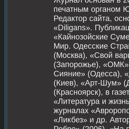
Журнал основан в 2
печатным органом Ю
Редактор сайта, осн
«Diligans». Публика
«Кайнозойские Суме
Мир. Одесские Стра
(Москва), «Свой вар
(Запорожье), «ОМК»
Сияние» (Одесса), «
(Киев), «Арт-Шум» (
(Красноярск), в газе
«Литература и жизнь
журналах «Авроропо
«Ликбез» и др. Авто