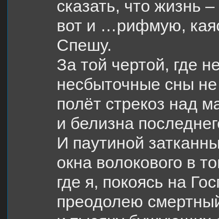
сказать, что жизнь 
вот и …рифмую, каяс
Спешу.
За той чертой, где н
несбыточные сны не 
полёт стрекоз над м
и белизна последнег
И паутиной затканн
окна волокового в то
где я, покоясь на Го
преодолею смертны