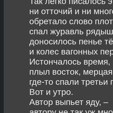
Так легко писалось 
ни отточий и ни мног
обретало слово плоть
спал журавль рядыш
доносилось пенье т
и колес вагонных пер
Истончалось время, 
плыл восток, мерцая
где-то спали третьи 
Вот и утро.
Автор выпьет яду, –
автору не так уж мно