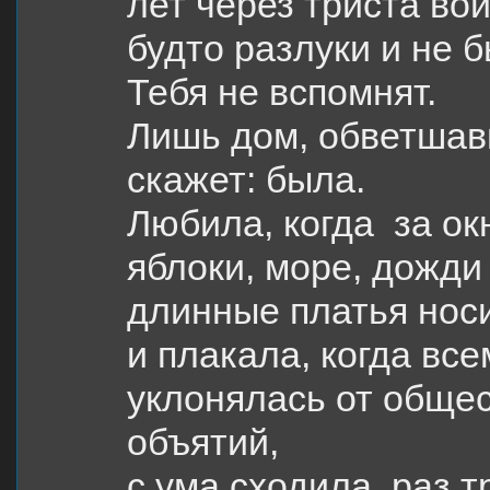
лет через триста во
будто разлуки и не б
Тебя не вспомнят.
Лишь дом, обветшав
скажет: была.
Любила, когда
за ок
яблоки, море, дожди
длинные платья нос
и плакала, когда вс
уклонялась от общест
объятий,
с ума сходила
раз т