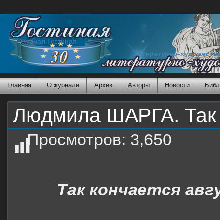
Журнал Гостиная
Литературно-художеств
Главная
О журнале
Архив
Авторы
Новости
Библ
Людмила ШАРГА. Так 
Просмотров:
3,650
Так кончается авг