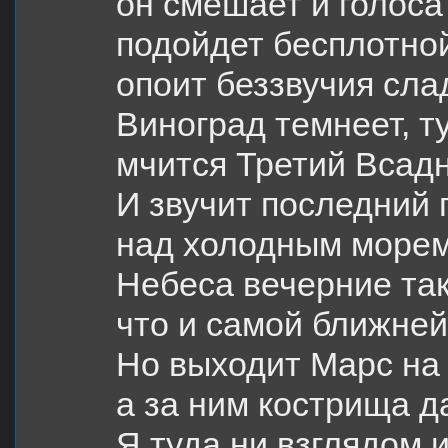
он смешает и голоса
подойдет бесплотной
опоит беззвучия сла
Виноград темнеет, ту
мчится Третий Всадн
И звучит последний
над холодным морем
Небеса вечерние так
что и самой ближне
Но выходит Марс на 
а за ним кострища 
Я туда ни взглядом и