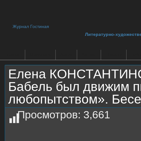
Журнал Гостиная
Литературно-художеств
Главная
О журнале
Архив
Авторы
Новости
Библ
Елена КОНСТАНТИНОВ
Бабель был движим п
любопытством». Бесе
Просмотров:
3,661